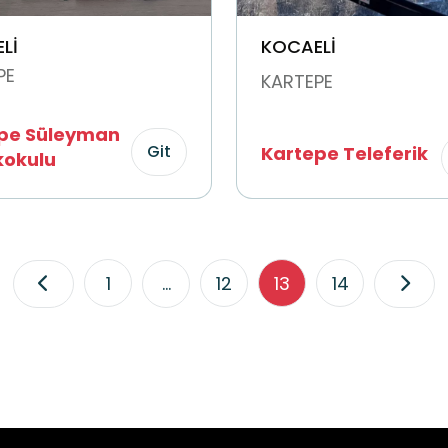
Lİ
KOCAELİ
PE
KARTEPE
pe Süleyman
Git
Kartepe Teleferik
kokulu
1
...
12
13
14