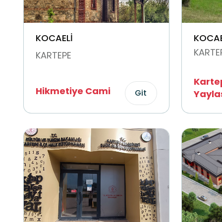
KOCAELİ
KOCAE
KARTE
KARTEPE
Kartep
Hikmetiye Cami
Git
Yayla