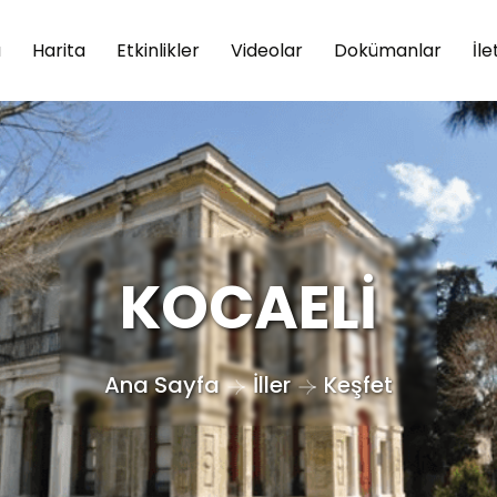
a
Harita
Etkinlikler
Videolar
Dokümanlar
İle
KOCAELİ
Ana Sayfa
İller
Keşfet