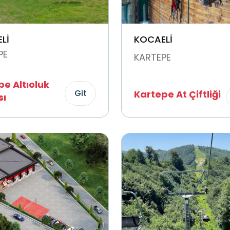
Lİ
KOCAELİ
PE
KARTEPE
e Altıoluk
Git
Kartepe At Çiftliği
sı