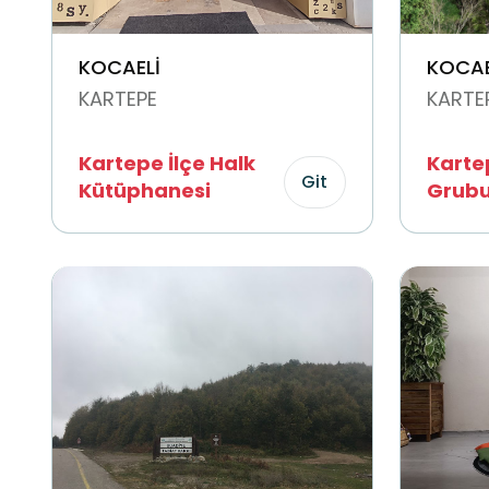
KOCAELİ
KOCAE
KARTEPE
KARTE
Kartepe İlçe Halk
Karte
Git
Kütüphanesi
Grub