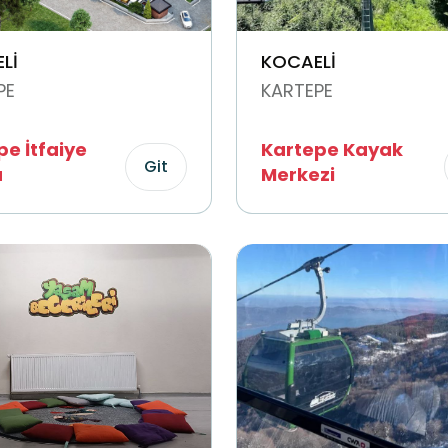
Lİ
KOCAELİ
PE
KARTEPE
pe İtfaiye
Kartepe Kayak
Git
u
Merkezi