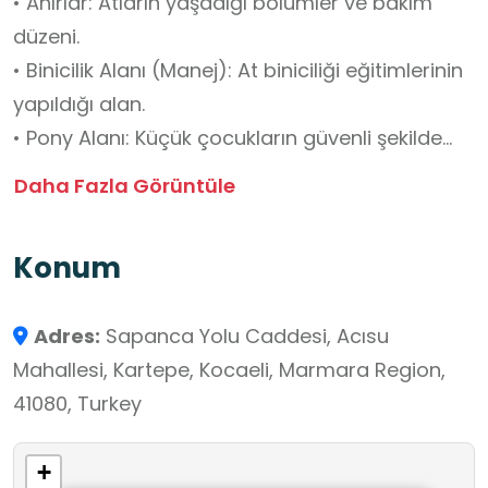
• Ahırlar: Atların yaşadığı bölümler ve bakım
düzeni.
• Binicilik Alanı (Manej): At biniciliği eğitimlerinin
yapıldığı alan.
• Pony Alanı: Küçük çocukların güvenli şekilde
atla tanıştığı bölüm.
Daha Fazla Görüntüle
• Doğa Parkuru: Rehber eşliğinde doğa
yürüyüşü veya at sırtında kısa gezinti.
Konum
• Bakım Atölyesi: Atların tımarı, beslenmesi ve
nal bakımı hakkında gözlem fırsatı.
Adres:
Sapanca Yolu Caddesi, Acısu
Öğrenciler İçin Eğitimsel Katkılar
Mahallesi, Kartepe, Kocaeli, Marmara Region,
• Hayvan sevgisi ve sorumluluk bilinci.
41080, Turkey
• Binicilik sporu hakkında temel bilgiler.
• Doğa ile iç içe öğrenme deneyimi.
+
• Geleneksel kültürde atın önemi (Türk