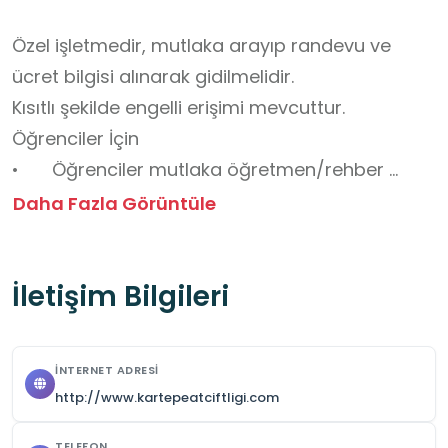
Özel işletmedir, mutlaka arayıp randevu ve 
ücret bilgisi alınarak gidilmelidir.

Kısıtlı şekilde engelli erişimi mevcuttur.

Öğrenciler İçin

•	Öğrenciler mutlaka öğretmen/rehber 
gözetiminde bulunmalıdır.

Daha Fazla Görüntüle
•	Koşmak, bağırmak ve atları ürkütecek 
davranışlardan kaçınılmalıdır.

İletişim Bilgileri
•	Atların bulunduğu alana izinsiz girilmez.

🐎 Atlarla İlgili Kurallar

•	Atların arkasına yaklaşılmamalıdır (tehlikeli 
İNTERNET ADRESI
olabilir).

http://www.kartepeatciftligi.com
•	Atlar yalnızca görevli izni ve 
TELEFON