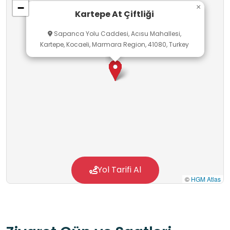
−
×
kültüründe ve Çerkes kültüründe atın yeri).
Kartepe At Çiftliği
• Disiplin ve güvenlik bilinci (ata yaklaşım,
Sapanca Yolu Caddesi, Acısu Mahallesi,
kurallara uyum).
Kartepe, Kocaeli, Marmara Region, 41080, Turkey
Yol Tarifi Al
©
HGM Atlas