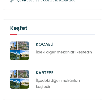
ÇEVRESEL VE EKOLOJİK ALANLAR
Keşfet
KOCAELİ
İldeki diğer mekânları keşfedin
KARTEPE
İlçedeki diğer mekânları
keşfedin