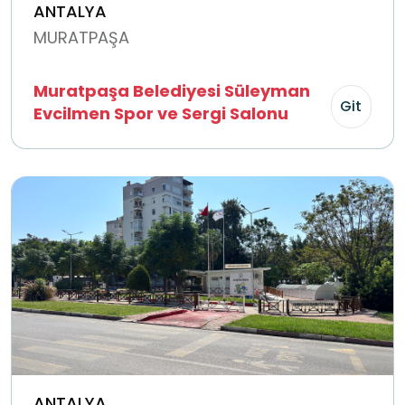
ANTALYA
MURATPAŞA
Muratpaşa Belediyesi Süleyman
Git
Evcilmen Spor ve Sergi Salonu
ANTALYA