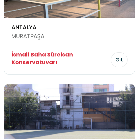
ANTALYA
MURATPAŞA
İsmail Baha Sürelsan
Git
Konservatuvarı