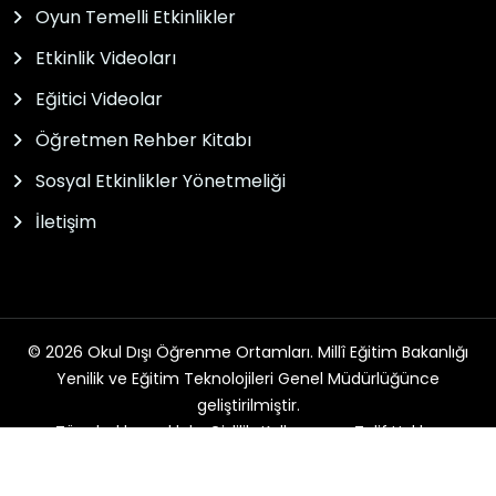
Oyun Temelli Etkinlikler
Etkinlik Videoları
Eğitici Videolar
Öğretmen Rehber Kitabı
Sosyal Etkinlikler Yönetmeliği
İletişim
© 2026 Okul Dışı Öğrenme Ortamları. Millî Eğitim Bakanlığı
Yenilik ve Eğitim Teknolojileri Genel Müdürlüğünce
geliştirilmiştir.
Tüm hakları saklıdır. Gizlilik, Kullanım ve Telif Hakları
bildirimlerinde belirtilen kurallar çerçevesinde hizmet
sunulmaktadır.