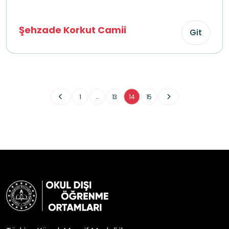
Şehzade Korkut Camii
Git
...
1
13
14
15