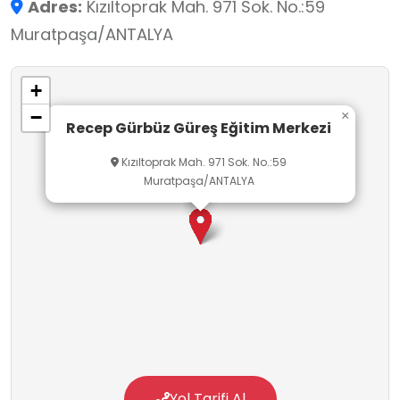
Adres:
Kızıltoprak Mah. 971 Sok. No.:59
müsabakalara hazırlanması sağlanmaktadır.
Muratpaşa/ANTALYA
Ücretsiz spor kurslarının düzenlendiği merkez,
amatör spor kulüplerine de tahsis edilmektedir.
+
Tesis, ayrıca soyunma odaları, duş alanları ve
−
×
tribün gibi ek imkânlara da sahiptir.
Recep Gürbüz Güreş Eğitim Merkezi
Kızıltoprak Mah. 971 Sok. No.:59
Muratpaşa/ANTALYA
Yol Tarifi Al