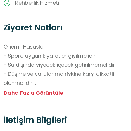
Rehberlik Hizmeti
Ziyaret Notları
Önemli Hususlar

- Spora uygun kıyafetler giyilmelidir.

- Su dışında yiyecek içecek getirilmemelidir.

- Düşme ve yaralanma riskine karşı dikkatli 
olunmalıdır.

- Çevreye ve donanıma zarar verilmemelidir.

Daha Fazla Görüntüle
- Temizlik ve düzene özen gösterilmelidir.

- Grup ziyaretlerinden önce iletişime geçilerek 
İletişim Bilgileri
randevu alınmalıdır.
