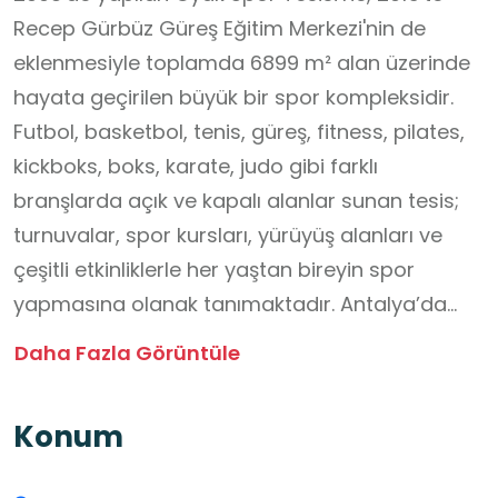
Recep Gürbüz Güreş Eğitim Merkezi'nin de
eklenmesiyle toplamda 6899 m² alan üzerinde
hayata geçirilen büyük bir spor kompleksidir.
Futbol, basketbol, tenis, güreş, fitness, pilates,
kickboks, boks, karate, judo gibi farklı
branşlarda açık ve kapalı alanlar sunan tesis;
turnuvalar, spor kursları, yürüyüş alanları ve
çeşitli etkinliklerle her yaştan bireyin spor
yapmasına olanak tanımaktadır. Antalya’da
genç pehlivanların yetişmesi amacıyla kurulan
Daha Fazla Görüntüle
merkezde özellikle yağlı güreş ve serbest stil
branşlarında eğitimler verilerek hem geleneksel
Konum
Türk güreşi kültürü yaşatılmakta hem de
sporcuların ulusal ve uluslararası