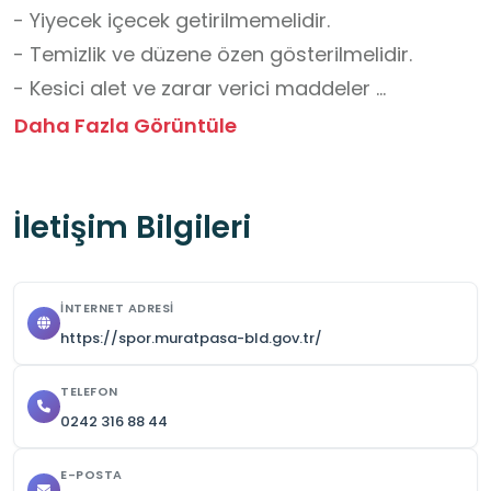
- Yiyecek içecek getirilmemelidir.

- Temizlik ve düzene özen gösterilmelidir.

- Kesici alet ve zarar verici maddeler 
getirilmemelidir.

Daha Fazla Görüntüle
- Düşme ve yaralanma riskine karşı dikkatli 
olunmalıdır.

İletişim Bilgileri
- Kompleksin kapanış saatleri antrenmanların 
ve organizasyonların bitişine göre değişiklik 
göstermektedir.

İNTERNET ADRESI
- Grup ziyaretlerinden önce iletişime geçilerek 
https://spor.muratpasa-bld.gov.tr/
randevu alınmalıdır.

TELEFON
0242 316 88 44
Okul Dışı Öğrenme Ortamları Yönünden 
Kazanımlar

E-POSTA