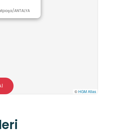
ratpaşa/ANTALYA
Al
©
HGM Atlas
eri