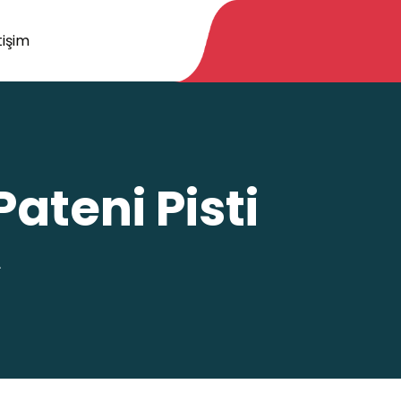
tişim
ateni Pisti
A