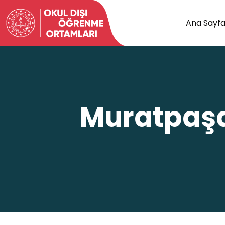
Ana Sayf
Muratpaşa 