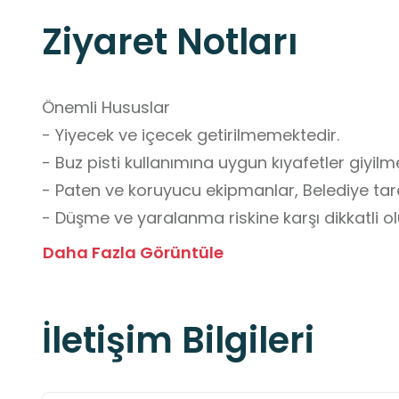
Ziyaret Notları
Önemli Hususlar

- Yiyecek ve içecek getirilmemektedir.

- Buz pisti kullanımına uygun kıyafetler giyilmel
- Paten ve koruyucu ekipmanlar, Belediye tara
- Düşme ve yaralanma riskine karşı dikkatli olu
- Grup ziyaretlerinden önce iletişime geçilerek
Daha Fazla Görüntüle
Okul Dışı Öğrenme Ortamları Yönünden Kazan
İletişim Bilgileri
- Fiziksel Gelişim ve Sağlıklı Yaşam Bilinci Ka
Buz pateni gibi denge, koordinasyon ve dayanık
ve gençlerin fiziksel gelişimine önemli katkıla