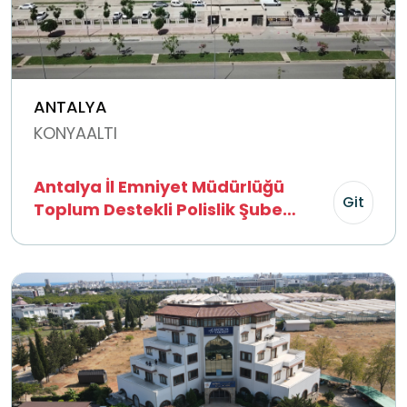
ANTALYA
KONYAALTI
Antalya İl Emniyet Müdürlüğü
Git
Toplum Destekli Polislik Şube
Müdürlüğü