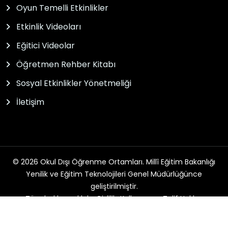
Oyun Temelli Etkinlikler
Etkinlik Videoları
Eğitici Videolar
Öğretmen Rehber Kitabı
Sosyal Etkinlikler Yönetmeliği
İletişim
© 2026 Okul Dışı Öğrenme Ortamları. Millî Eğitim Bakanlığı
Yenilik ve Eğitim Teknolojileri Genel Müdürlüğünce
geliştirilmiştir.
Tüm hakları saklıdır. Gizlilik, Kullanım ve Telif Hakları
bildirimlerinde belirtilen kurallar çerçevesinde hizmet
sunulmaktadır.