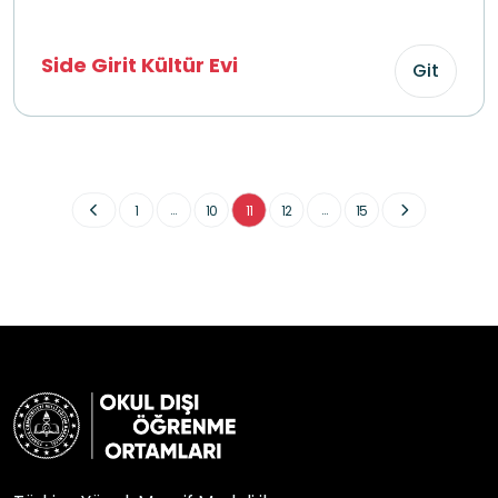
Side Girit Kültür Evi
Git
...
...
1
10
11
12
15