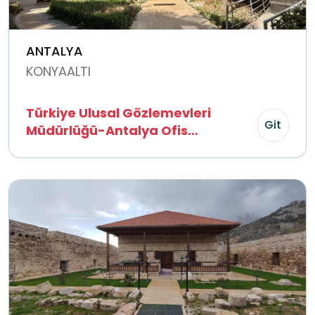
ANTALYA
KONYAALTI
Türkiye Ulusal Gözlemevleri
Git
Müdürlüğü-Antalya Ofis
Yerleşkesi