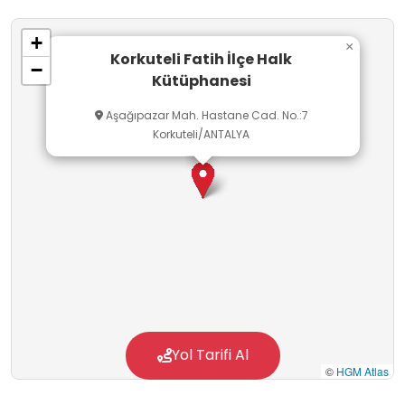
göre tasniflenmektedir. Okuyucular,
+
kütüphanemize üye olarak 15 gün süre ile en
×
Korkuteli Fatih İlçe Halk
−
fazla 3 kitabı ödünç alabilmektedir.
Kütüphanesi
Aşağıpazar Mah. Hastane Cad. No.:7
Korkuteli/ANTALYA
Yol Tarifi Al
©
HGM Atlas