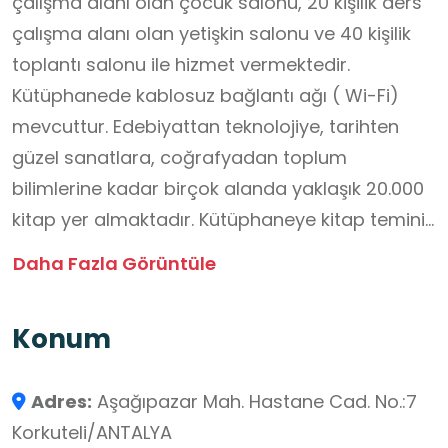
çalışma alanı olan çocuk salonu, 20 kişilik ders
çalışma alanı olan yetişkin salonu ve 40 kişilik
toplantı salonu ile hizmet vermektedir.
Kütüphanede kablosuz bağlantı ağı ( Wi-Fi)
mevcuttur. Edebiyattan teknolojiye, tarihten
güzel sanatlara, coğrafyadan toplum
bilimlerine kadar birçok alanda yaklaşık 20.000
kitap yer almaktadır. Kütüphaneye kitap temini,
T.C. Kültür ve Turizm Bakanlığı Kütüphane ve
Daha Fazla Görüntüle
Yayımlar Genel Müdürlüğü tarafından
doğrudan kitap gönderilmesiyle ve duyarlı
Konum
vatandaşların kitap bağışı yapmasıyla
sağlanmaktadır. Gelen tüm kitaplar; envantere
Adres:
Aşağıpazar Mah. Hastane Cad. No.:7
demirbaş olarak kaydedilmekte, dâhil
Korkuteli/ANTALYA
edilecekleri gruplar belirlenmekte, konularına