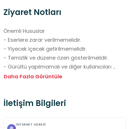
Ziyaret Notları
Önemli Hususlar

- Eserlere zarar verilmemelidir.

- Yiyecek içecek getirilmemelidir.

- Temizlik ve düzene özen gösterilmelidir.

- Gürültü yapılmamalı ve diğer kullanıcıları 
rahatsız edecek davranışlardan kaçınılmalıdır.

Daha Fazla Görüntüle
- Grup ziyaretlerinden önce iletişime geçilerek 
randevu alınmalıdır.

İletişim Bilgileri
Okul Dışı Öğrenme Ortamları Yönünden 
Kazanımlar

İNTERNET ADRESI