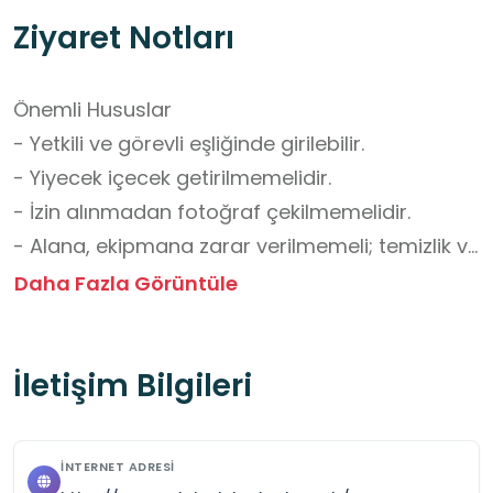
Ziyaret Notları
Önemli Hususlar

- Yetkili ve görevli eşliğinde girilebilir.

- Yiyecek içecek getirilmemelidir.

- İzin alınmadan fotoğraf çekilmemelidir.

- Alana, ekipmana zarar verilmemeli; temizlik ve 
düzene özen gösterilmelidir.

Daha Fazla Görüntüle
- Elektronik aletler yetkili/görevli onayı olmadan 
kullanılmamalıdır.

İletişim Bilgileri
- Grup çalışmaları veya etkinlikler için önceden 
onay alınmalı ve rezervasyon yapılmalıdır.

İNTERNET ADRESI
Okul Dışı Öğrenme Ortamları Yönünden 