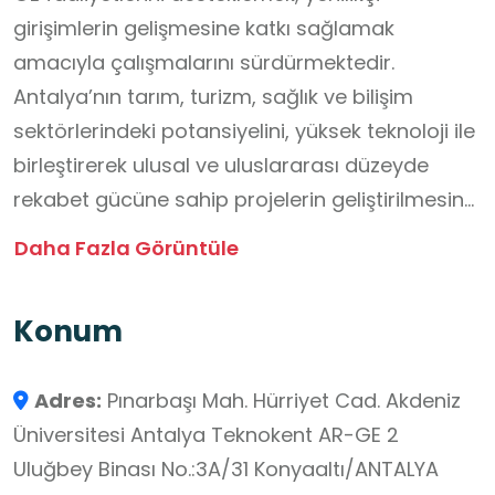
girişimlerin gelişmesine katkı sağlamak
amacıyla çalışmalarını sürdürmektedir.
Antalya’nın tarım, turizm, sağlık ve bilişim
sektörlerindeki potansiyelini, yüksek teknoloji ile
birleştirerek ulusal ve uluslararası düzeyde
rekabet gücüne sahip projelerin geliştirilmesine
imkân sunmaktadır. T.C. Sanayi ve Teknoloji
Daha Fazla Görüntüle
Bakanlığı tarafından açıklanan performans
endeksi sonuçlarına göre 110 Teknoloji
Konum
Geliştirme Bölgesi arasında 7. sırada yer
almıştır. Bünyesindeki Girişimcilik ve Kuluçka
Adres:
Pınarbaşı Mah. Hürriyet Cad. Akdeniz
Merkezi, Akdeniz Üniversitesi ve farklı
Üniversitesi Antalya Teknokent AR-GE 2
üniversitelerde bulunan akademisyen, öğrenci
Uluğbey Binası No.:3A/31 Konyaaltı/ANTALYA
ve iş fikirlerini geliştirerek şirket kurma