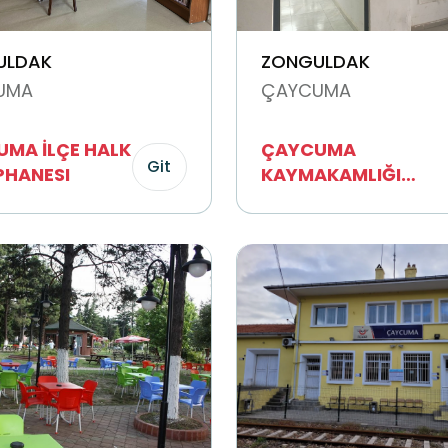
ULDAK
ZONGULDAK
UMA
ÇAYCUMA
MA İLÇE HALK
ÇAYCUMA
Git
PHANESI
KAYMAKAMLIĞI
HÜKÜMET KONAĞI