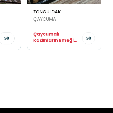
ZONGULDAK
ÇAYCUMA
Çaycumalı
Git
Git
Kadınların Emeği
Kadın Kooperatifi
(ÇAY-KA)