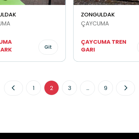
ULDAK
ZONGULDAK
UMA
ÇAYCUMA
UMA
ÇAYCUMA TREN
Git
PARK
GARI
1
2
3
...
9