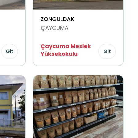
ZONGULDAK
ÇAYCUMA
Çaycuma Meslek
Git
Git
Yüksekokulu