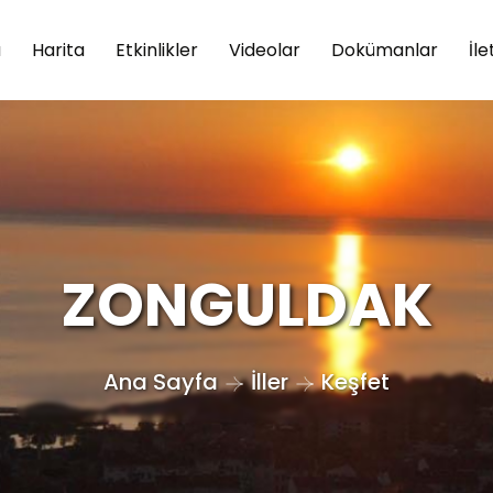
a
Harita
Etkinlikler
Videolar
Dokümanlar
İle
ZONGULDAK
Ana Sayfa
İller
Keşfet