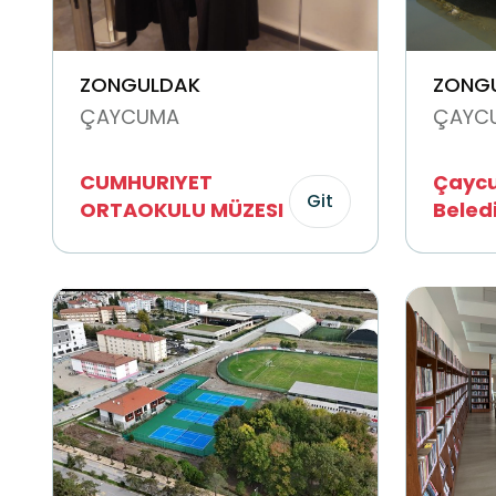
ZONGULDAK
ZONG
ÇAYCUMA
ÇAYC
CUMHURIYET
Çayc
Git
ORTAOKULU MÜZESI
Beled
Burgu