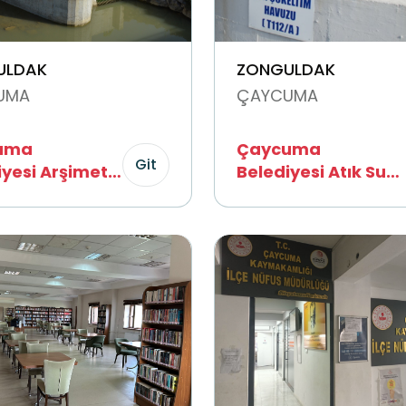
ULDAK
ZONGULDAK
UMA
ÇAYCUMA
uma
Çaycuma
Git
iyesi Arşimet
Belediyesi Atık Su
lu Türbin
Arıtma Tesisi