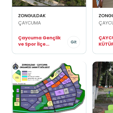
ZONGULDAK
ZONG
ÇAYCUMA
ÇAYC
Çaycuma Gençlik
ÇAYCU
Git
ve Spor İlçe
KÜTÜ
Müdürlüğü Spor
Tesisleri