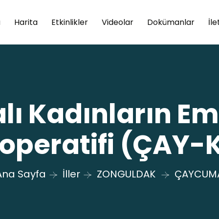
a
Harita
Etkinlikler
Videolar
Dokümanlar
İle
ı Kadınların Em
operatifi (ÇAY-
Ana Sayfa
İller
ZONGULDAK
ÇAYCUM