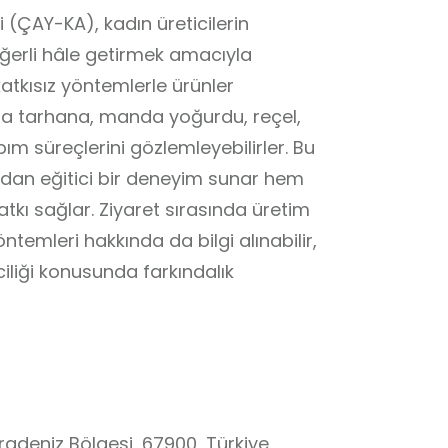
(ÇAY-KA), kadın üreticilerin
eğerli hâle getirmek amacıyla
tkısız yöntemlerle ürünler
ada tarhana, manda yoğurdu, reçel,
ım süreçlerini gözlemleyebilirler. Bu
ından eğitici bir deneyim sunar hem
tkı sağlar. Ziyaret sırasında üretim
temleri hakkında da bilgi alınabilir,
ciliği konusunda farkındalık
deniz Bölgesi, 67900, Türkiye