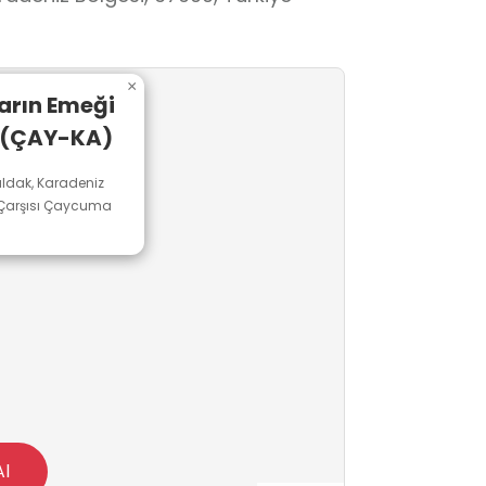
×
arın Emeği
i (ÇAY-KA)
dak, Karadeniz
a Çarşısı Çaycuma
Al