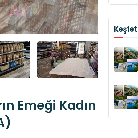
Keşfet
rın Emeği Kadın
A)