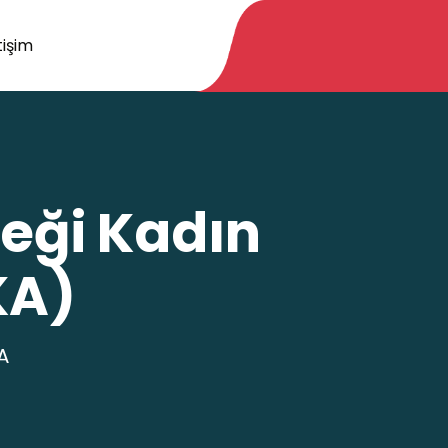
tişim
eği Kadın
KA)
A