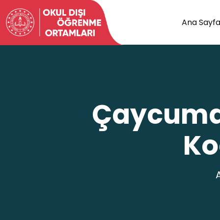
Ana Sayf
Çaycumal
Ko