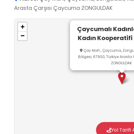
Arasta Çarşısı Çaycuma ZONGULDAK
+
Çaycumalı Kadınl
−
Kadın Kooperatif
Çay Mah., Çaycuma, Zongul
Bölgesi, 67900, Türkiye Arast
ZONGULDAK
Yol Tarifi 