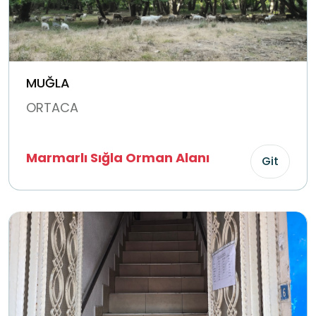
MUĞLA
ORTACA
Marmarlı Sığla Orman Alanı
Git