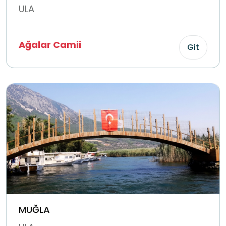
ULA
Ağalar Camii
Git
MUĞLA