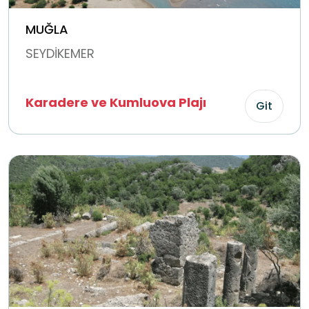
MUĞLA
SEYDİKEMER
Karadere ve Kumluova Plajı
Git