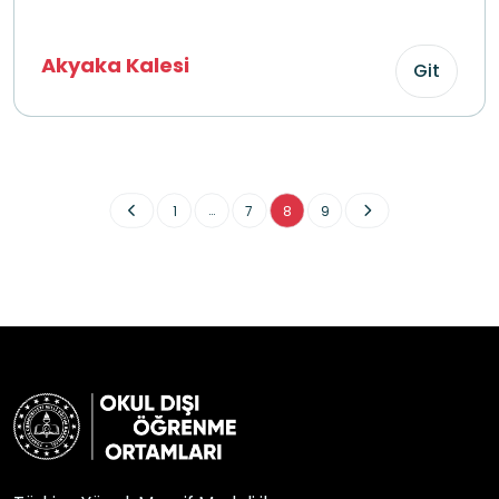
Akyaka Kalesi
Git
...
1
7
8
9