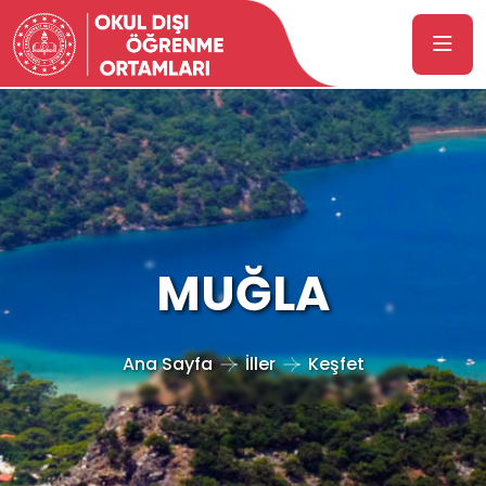
MUĞLA
Ana Sayfa
İller
Keşfet