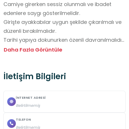
Camiye girerken sessiz olunmalı ve ibadet 
edenlere saygı gösterilmelidir.

Girişte ayakkabılar uygun şekilde çıkarılmalı ve 
düzenli bırakılmalıdır.

Tarihi yapıya dokunurken özenli davranılmalıdır.

Rehber veya öğretmen anlatımı dikkatle 
Daha Fazla Görüntüle
dinlenmeli ve not alınmalıdır.

Fotoğraf çekilecekse flaş kullanılmamalı ve 
İletişim Bilgileri
ibadet edenler rahatsız edilmemelidir.

Cami mimarisinde kullanılan geleneksel 
unsurlar araştırılmalı ve öğrenilmelidir.

İNTERNET ADRESI
Ziyaret sırasında uygun kıyafetler tercih 
Belirtilmemiş
edilmelidir.

Grup halinde hareket edilirken düzen korunmalı 
TELEFON
Belirtilmemiş