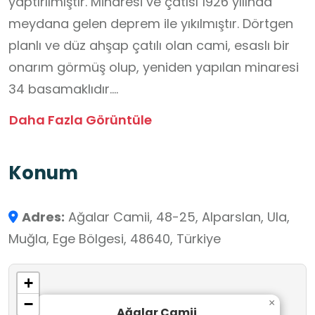
yaptırılmıştır. Minaresi ve çatısı 1926 yılında
meydana gelen deprem ile yıkılmıştır. Dörtgen
planlı ve düz ahşap çatılı olan cami, esaslı bir
onarım görmüş olup, yeniden yapılan minaresi
34 basamaklıdır.
Ağalar Camii, mimari özellikleri ve tarihî
Daha Fazla Görüntüle
dokusuyla bölgenin kültürel mirasını yansıtan
önemli yapılardan biri olarak
Konum
değerlendirilmektedir. Yapı, öğrencilerin tarihî
mimariyi, kültürel mirasın korunmasını ve
Adres:
Ağalar Camii, 48-25, Alparslan, Ula,
restorasyon süreçlerini yerinde
Muğla, Ege Bölgesi, 48640, Türkiye
gözlemleyebilecekleri nitelikte bir okul dışı
öğrenme ortamı özelliği taşımaktadır. Rehberli
+
gözlem ve inceleme etkinlikleri aracılığıyla
−
×
öğrencilerin tarihsel farkındalık ve kültürel miras
Ağalar Camii