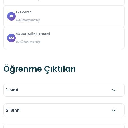
ve gürültü yapılmamalıdır.
E-POSTA
Belirtilmemiş
SANAL MÜZE ADRESI
Belirtilmemiş
Öğrenme Çıktıları
1. Sınıf
2. Sınıf