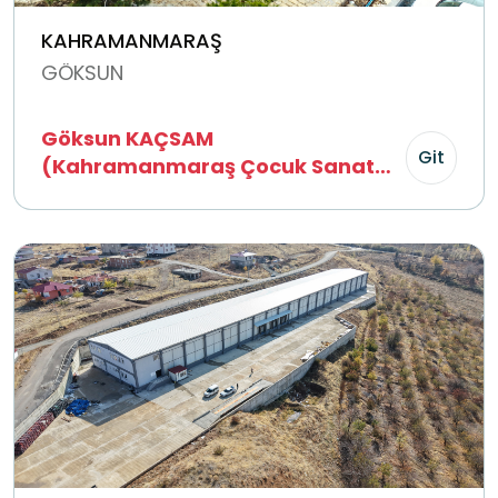
KAHRAMANMARAŞ
GÖKSUN
Göksun KAÇSAM
Git
(Kahramanmaraş Çocuk Sanat
Merkezi)