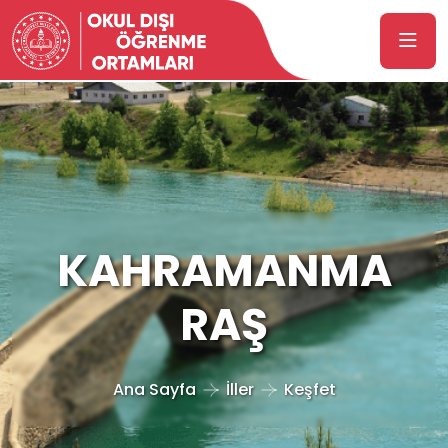
KAHRAMANMA
RAŞ
Ana Sayfa
İller
Keşfet