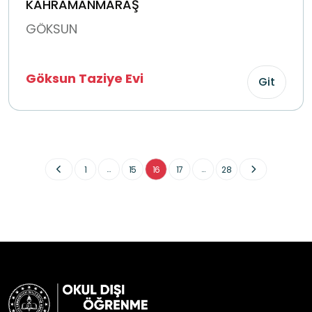
KAHRAMANMARAŞ
GÖKSUN
Göksun Taziye Evi
Git
...
...
1
15
16
17
28