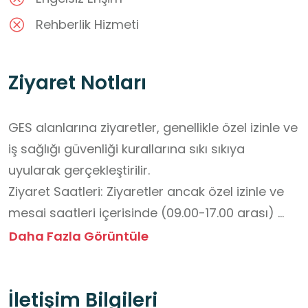
Rehberlik Hizmeti
Ziyaret Notları
GES alanlarına ziyaretler, genellikle özel izinle ve 
iş sağlığı güvenliği kurallarına sıkı sıkıya 
uyularak gerçekleştirilir.

Ziyaret Saatleri: Ziyaretler ancak özel izinle ve 
mesai saatleri içerisinde (09.00-17.00 arası) 
mümkündür. Serbest ziyaret saatleri yoktur.

Daha Fazla Görüntüle
Yüksek Gerilim Tehlikesi: Yüksek gerilim 
hatlarına, panellere ve elektrik ekipmanlarına 
İletişim Bilgileri
kesinlikle dokunulmamalıdır.
