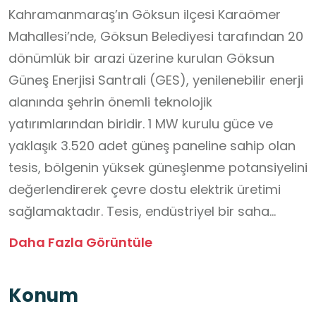
Kahramanmaraş’ın Göksun ilçesi Karaömer
Mahallesi’nde, Göksun Belediyesi tarafından 20
dönümlük bir arazi üzerine kurulan Göksun
Güneş Enerjisi Santrali (GES), yenilenebilir enerji
alanında şehrin önemli teknolojik
yatırımlarından biridir. 1 MW kurulu güce ve
yaklaşık 3.520 adet güneş paneline sahip olan
tesis, bölgenin yüksek güneşlenme potansiyelini
değerlendirerek çevre dostu elektrik üretimi
sağlamaktadır. Tesis, endüstriyel bir saha
olması nedeniyle öğrenciler için çeşitli riskler
Daha Fazla Görüntüle
barındırsa da; gerekli tüm güvenlik önlemleri
alındığında ve belirlenen güvenli bölgelerden
Konum
izlendiğinde Fen Bilimleri, Coğrafya ve Sosyal