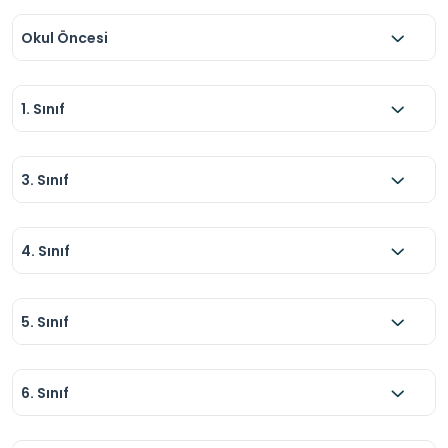
Kayıt: Ziyaretçi defterine kayıt yapılmalı ve 
kimlik ibraz edilmelidir.

Okul Öncesi
Talimatlara Uyum: Ziyaret öncesinde ve 
sırasında verilen tüm iş sağlığı ve güvenliği 
1. Sınıf
talimatlarına eksiksiz uyulmalıdır.
3. Sınıf
4. Sınıf
5. Sınıf
6. Sınıf