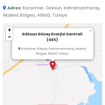
Bilgiler dersleri için değerli bir gözlem sahasıdır.
Adres:
Karaömer, Göksun, Kahramanmaraş,
Öğrenciler, öğretmen gözetiminde ve tesis
Akdeniz Bölgesi, 46600, Türkiye
yetkililerinin rehberliğinde, panele yaklaşmadan
uzaktan gözlem yoluyla fotovoltaik sistemlerin
+
çalışma prensibini ve temiz enerjinin önemini
×
Göksun Güneş Enerjisi Santrali
−
yerinde inceleyebilirler.
(GES)
Karaömer, Göksun, Kahramanmaraş, Akdeniz
Bölgesi, 46600, Türkiye