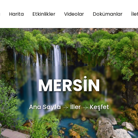
a
Harita
Etkinlikler
Videolar
Dokümanlar
İle
MERSİN
Ana Sayfa
İller
Keşfet