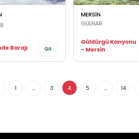
N
MERSİN
GÜLNAR
R
Güldürgü Kanyonu
de Barajı
Git
- Mersin
1
...
3
4
5
...
14