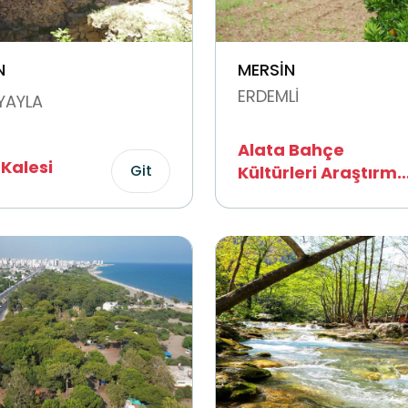
N
MERSİN
ERDEMLİ
YAYLA
Alata Bahçe
Kalesi
Git
Kültürleri Araştırm
Enstitüsü Müdürlüğ