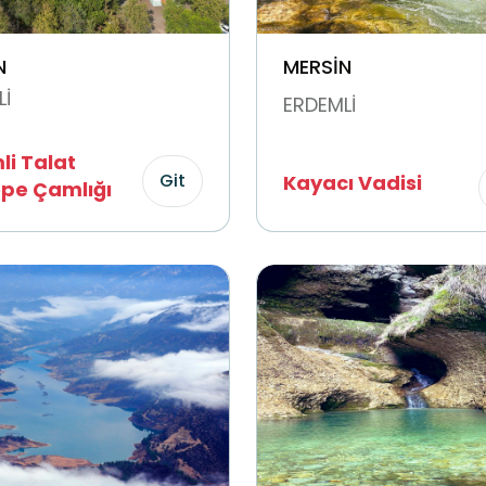
N
MERSİN
İ
ERDEMLİ
li Talat
Git
Kayacı Vadisi
pe Çamlığı