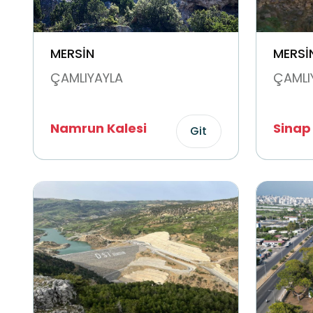
MERSİN
MERSİ
ÇAMLIYAYLA
ÇAMLI
Namrun Kalesi
Sinap 
Git