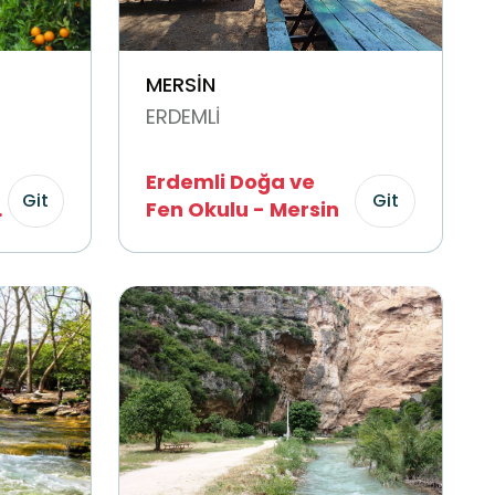
MERSİN
ERDEMLİ
Erdemli Doğa ve
Git
Git
a
Fen Okulu - Mersin
ü