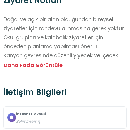
Ziyaret Notları
Doğal ve açık bir alan olduğundan bireysel 
ziyaretler için randevu alınmasına gerek yoktur. 
Okul grupları ve kalabalık ziyaretler için 
önceden planlama yapılması önerilir.

Kanyon çevresinde düzenli yiyecek ve içecek 
satış noktaları bulunmamaktadır. Ziyaretçilerin 
Daha Fazla Görüntüle
su ve gerekli yiyeceklerini yanlarında getirmeleri 
tavsiye edilir.

İletişim Bilgileri
Engebeli ve kayalık zemin nedeniyle rahat, 
kaymayan tabanlı spor ayakkabı tercih 
edilmelidir. Mevsime uygun, rahat kıyafetler 
İNTERNET ADRESI
giyilmesi; yaz aylarında şapka ve güneşten 
Belirtilmemiş
koruyucu ürünlerin kullanılması önerilir.
