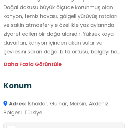
Doğal dokusu büyük ölçüde korunmuş olan
kanyon, temiz havası, gölgeli yürüyüş rotaları
ve sakin atmosferiyle özellikle yaz aylarında
ziyaret edilen bir doğa alanıdır. Yüksek kaya
duvarları, kanyon içinden akan sular ve
çevresini saran doğal bitki örtüsü, bölgeyi hem
görsel hem de ekolojik açıdan değerli
Daha Fazla Görüntüle
kılmaktadır.
Konum
Güldürgü Kanyonu, öğrenciler için doğayı
yerinde gözlemleyerek öğrenme fırsatı sunan
Adres:
İshaklar, Gülnar, Mersin, Akdeniz
nitelikli bir okul dışı öğrenme ortamıdır. Kanyon
Bölgesi, Türkiye
yapısı sayesinde öğrenciler, kaya oluşumlarını,
erozyon süreçlerini ve suyun araziyi