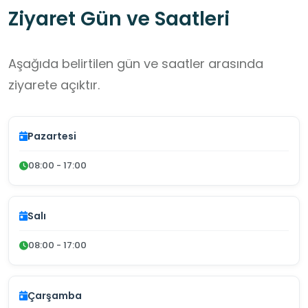
Ziyaret Gün ve Saatleri
ve doğal alanların korunması konularında
sorumluluk geliştirmektedir.
Aşağıda belirtilen gün ve saatler arasında
ziyarete açıktır.
Pazartesi
08:00 - 17:00
Salı
08:00 - 17:00
Çarşamba