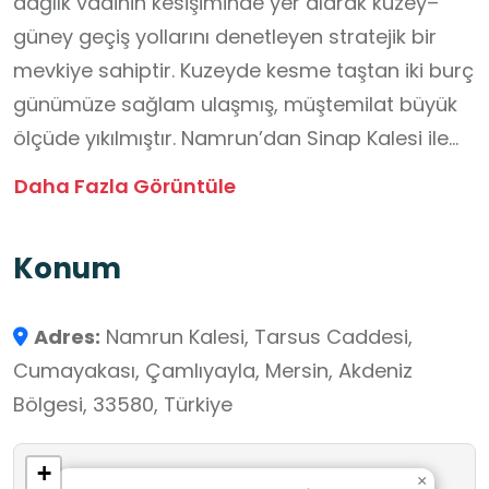
dağlık vadinin kesişiminde yer alarak kuzey–
güney geçiş yollarını denetleyen stratejik bir
mevkiye sahiptir. Kuzeyde kesme taştan iki burç
günümüze sağlam ulaşmış, müştemilat büyük
ölçüde yıkılmıştır. Namrun’dan Sinap Kalesi ile
görsel hâkimiyet kurulmakta; kuzeyden Gülek’e
Daha Fazla Görüntüle
ve Ulukışla’ya, güneyde ise Tarsus–Pozantı–
Kapadokya güzergâhına bağlanan yolları
Konum
kontrol ettiği anlaşılmaktadır. Gülek Kalesi ve
Kilikia Kapıları’nın savunmasındaki konumu
Adres:
Namrun Kalesi, Tarsus Caddesi,
nedeniyle kale tarih boyunca siyasi ve askerî
Cumayakası, Çamlıyayla, Mersin, Akdeniz
önem taşımış; uzun süre Hetumlar’ın idaresinde
Bölgesi, 33580, Türkiye
kalmış, 14. yüzyıl sonlarında Memlük garnizonu
yerleşmiştir. Yaklaşık 330 × 150 m boyutlarındaki
+
yerleşme, güney ve batıda dar bir alt avlu ile
×