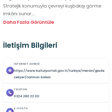
Stratejik konumuyla çevreyi kuşbakışı görme 
imkânı sunar.

Daha Fazla Görüntüle
 Ziyaret Saatleri:

İletişim Bilgileri
Kale için belirli bir gün veya saat sınırlaması 
bulunmamaktadır. Günün her saati ziyaret 
edilebilir.

İNTERNET ADRESI
https://www.kulturportali.gov.tr/turkiye/mersin/gezile
Giriş Ücreti:

cekyer/namrun-kalesi
Ücretsizdir.

TELEFON
0324 280 22 00
Yeme – İçme:

Kale çevresinde yiyecek-içecek hizmeti 
E-POSTA