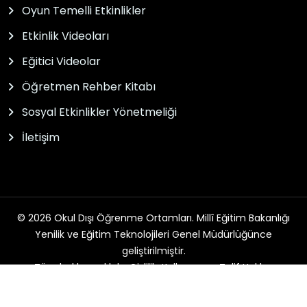
Oyun Temelli Etkinlikler
Etkinlik Videoları
Eğitici Videolar
Öğretmen Rehber Kitabı
Sosyal Etkinlikler Yönetmeliği
İletişim
© 2026 Okul Dışı Öğrenme Ortamları. Millî Eğitim Bakanlığı
Yenilik ve Eğitim Teknolojileri Genel Müdürlüğünce
geliştirilmiştir.
Tüm hakları saklıdır. Gizlilik, Kullanım ve Telif Hakları
bildirimlerinde belirtilen kurallar çerçevesinde hizmet
sunulmaktadır.