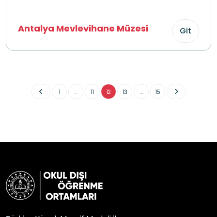
Antalya Mevlevihane Müzesi
Git
...
...
1
11
12
13
15