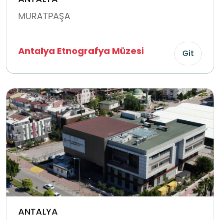
MURATPAŞA
Antalya Etnografya Müzesi
Git
ANTALYA