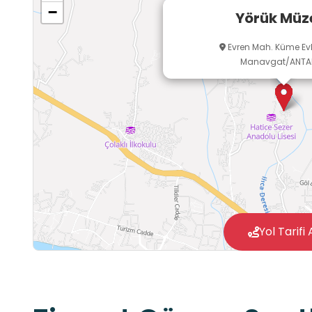
−
Yörük Müz
Evren Mah. Küme Evle
Manavgat/ANTA
Yol Tarifi 