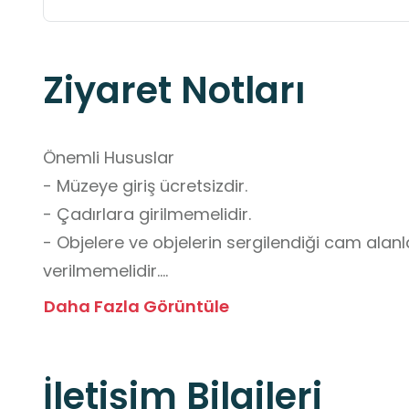
Ziyaret Notları
Önemli Hususlar

- Müzeye giriş ücretsizdir.

- Çadırlara girilmemelidir.

- Objelere ve objelerin sergilendiği cam alan
verilmemelidir.

- Yiyecek içecek getirilmemelidir.

Daha Fazla Görüntüle
- Düşme ve yaralanma riskine karşı dikkatli olu
- Grup ziyaretlerinden önce iletişime geçilerek
İletişim Bilgileri