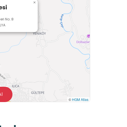
×
esi
ri No.:8
LYA
Al
©
HGM Atlas