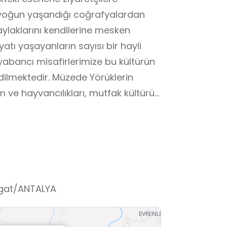
n yoğun yaşandığı coğrafyalardan
yaylaklarını kendilerine mesken
tı yaşayanların sayısı bir hayli
 yabancı misafirlerimize bu kültürün
dilmektedir. Müzede Yörüklerin
m ve hayvancılıkları, mutfak kültürü
lenmektedir. Müze, yaklaşık 4000
risi, açık sergi alanı ve 3 Yörük
ser bulunmaktadır. Bu eserlerin
ştır. Yörük Müzesi,
ıl çadır olmak üzere üç ayrı
. Bölge, turizm bölgesi olduğu için
vgat/ANTALYA
i ziyaret etmektedir.