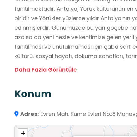
tanıtılmaktadır. Antalya, Yörük kültürünün e
biridir ve Yörükler yüzlerce yıldır Antalya'nın 
edinmişlerdir. Günümüzde bu yarı göçebe haya
azalsa da yeni nesle ve kentimize gelen yerli
tanıtılması ve unutulmaması için çaba sarf e
kültürü, sosyal hayatı, dokuma sanatları, tarı
ve yaşam mekânları tematik bir şekilde sergi
Daha Fazla Görüntüle
m²lik bir alana kurulmuştur. 2 kapalı sergi gale
çadırından oluşmaktadır. Müzede bine yakın e
Konum
birçoğu müzeye gelen ziyaretçiler tarafından bağışlanmı
Yörüklerin kullandığı topak çadır, alaçık çadır ve k
çadırın sergilendiği nadir müzelerden birisidir
Adres:
Evren Mah. Küme Evleri No.:8 Mana
yaz, kış binlerce yabancı ve yerli turist müzey
+