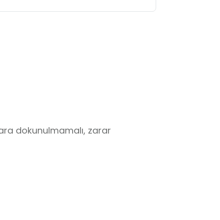
lara dokunulmamalı, zarar 
nmalıdır.

 randevu alınmalıdır.
