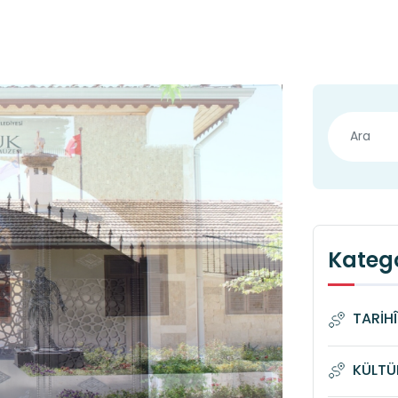
Katego
TARİH
KÜLTÜ