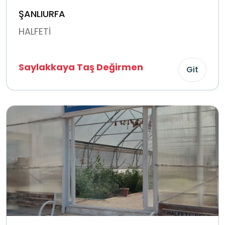
ŞANLIURFA
HALFETİ
Saylakkaya Taş Değirmen
Git