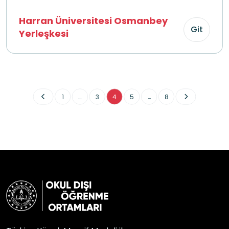
Harran Üniversitesi Osmanbey
Git
Yerleşkesi
...
...
1
3
4
5
8