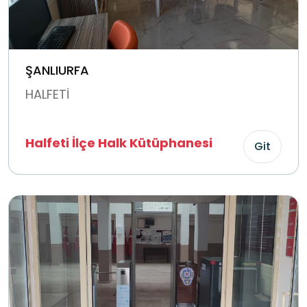
ŞANLIURFA
HALFETİ
Halfeti İlçe Halk Kütüphanesi
Git