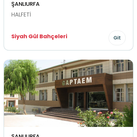
ŞANLIURFA
HALFETİ
Siyah Gül Bahçeleri
Git
ŞANLIURFA