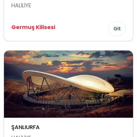
HALİLİYE
Germuş Kilisesi
Git
ŞANLIURFA