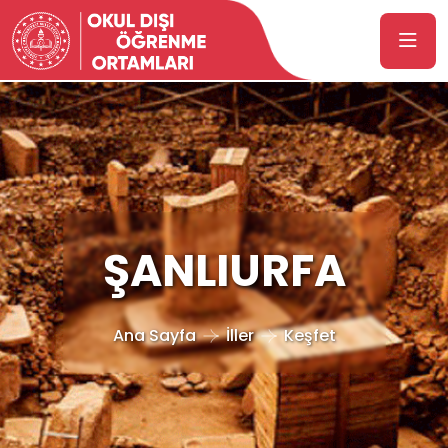
ŞANLIURFA
Ana Sayfa
İller
Keşfet