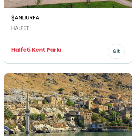
ŞANLIURFA
HALFETİ
Halfeti Kent Parkı
Git