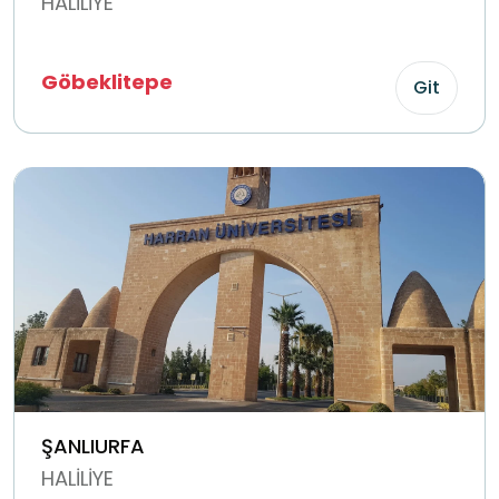
HALİLİYE
Göbeklitepe
Git
ŞANLIURFA
HALİLİYE