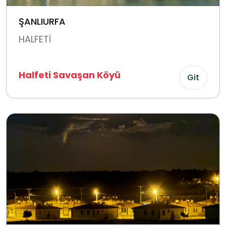
ŞANLIURFA
HALFETİ
Halfeti Savaşan Köyü
Git