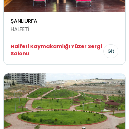
ŞANLIURFA
HALFETİ
Halfeti Kaymakamlığı Yüzer Sergi
Git
Salonu