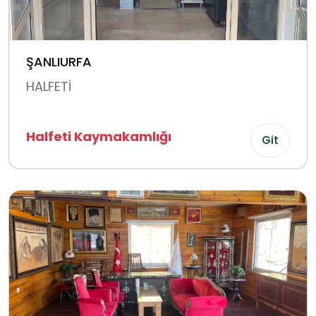
ŞANLIURFA
HALFETİ
Halfeti Kaymakamlığı
Git