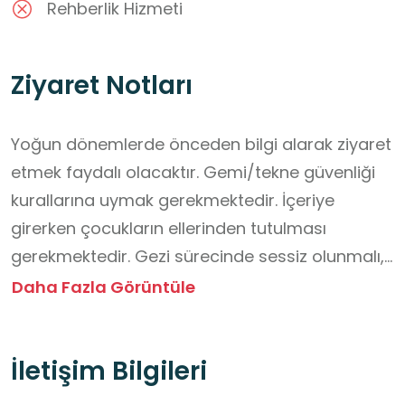
Rehberlik Hizmeti
Ziyaret Notları
Yoğun dönemlerde önceden bilgi alarak ziyaret 
etmek faydalı olacaktır. Gemi/tekne güvenliği 
kurallarına uymak gerekmektedir. İçeriye 
girerken çocukların ellerinden tutulması 
gerekmektedir. Gezi sürecinde sessiz olunmalı, 
eserler ve panolara dokunulmamalıdır. Salon 
Daha Fazla Görüntüle
göl üzerinde olduğu için dalgalanma olabilir, 
hassasiyeti olanların deniz tutmasına karşı 
İletişim Bilgileri
önlem alması tavsiye edilir. Yanınızda su 
bulundurabilirsiniz. Doğayı korumak için suya 