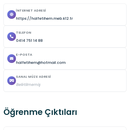
herhangi bir madde bırakılmaması önemlidir.
İNTERNET ADRESI
https://halfetihem.meb.k12.tr
TELEFON
0414 751 14 88
E-POSTA
halfetihem@hotmail.com
SANAL MÜZE ADRESI
Belirtilmemiş
Öğrenme Çıktıları