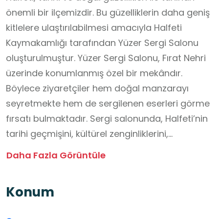
önemli bir ilçemizdir. Bu güzelliklerin daha geniş
kitlelere ulaştırılabilmesi amacıyla Halfeti
Kaymakamlığı tarafından Yüzer Sergi Salonu
oluşturulmuştur. Yüzer Sergi Salonu, Fırat Nehri
üzerinde konumlanmış özel bir mekândır.
Böylece ziyaretçiler hem doğal manzarayı
seyretmekte hem de sergilenen eserleri görme
fırsatı bulmaktadır. Sergi salonunda, Halfeti’nin
tarihi geçmişini, kültürel zenginliklerini,
geleneksel el sanatlarını ve doğal güzelliklerini
Daha Fazla Görüntüle
tanıtan fotoğraflar, resimler ve çeşitli eserler
yer almaktadır. Ayrıca bu salon, ilçenin tanıtımı
Konum
açısından da önemli bir işlev üstlenmektedir.
Hem yerli hem de yabancı turistler, Halfeti’nin