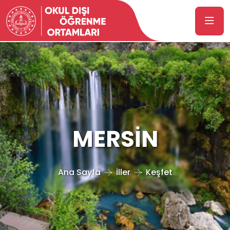
MERSİN
Ana Sayfa
İller
Keşfet