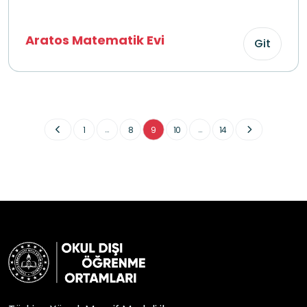
Aratos Matematik Evi
Git
...
...
1
8
9
10
14