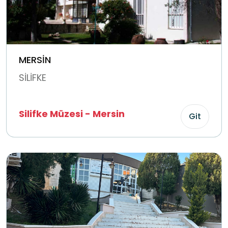
MERSİN
SİLİFKE
Silifke Müzesi - Mersin
Git