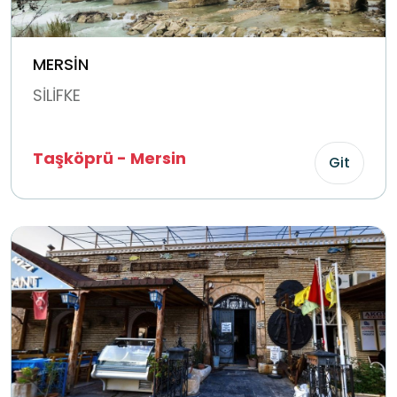
MERSİN
SİLİFKE
Taşköprü - Mersin
Git