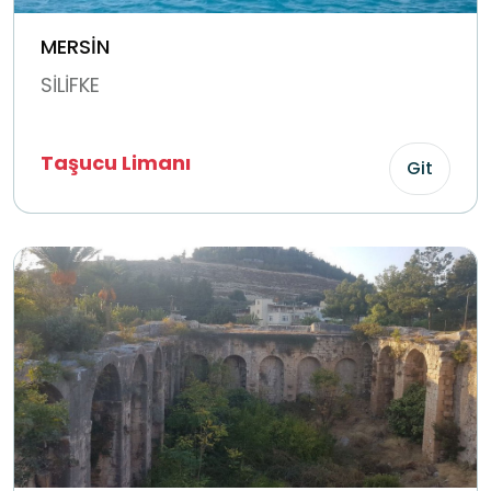
MERSİN
SİLİFKE
Taşucu Limanı
Git