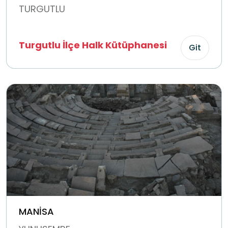
TURGUTLU
Turgutlu İlçe Halk Kütüphanesi
Git
MANİSA