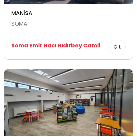
MANİSA
SOMA
Soma Emir Hacı Hıdırbey Camii
Git