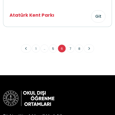
Atatürk Kent Parkı
Git
...
1
5
6
7
8