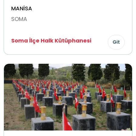
MANİSA
SOMA
Soma İlçe Halk Kütüphanesi
Git