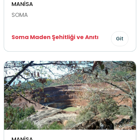
MANİSA
SOMA
Soma Maden Şehitliği ve Anıtı
Git
MANİSA