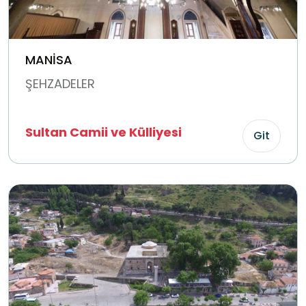
MANİSA
ŞEHZADELER
Sultan Camii ve Külliyesi
Git