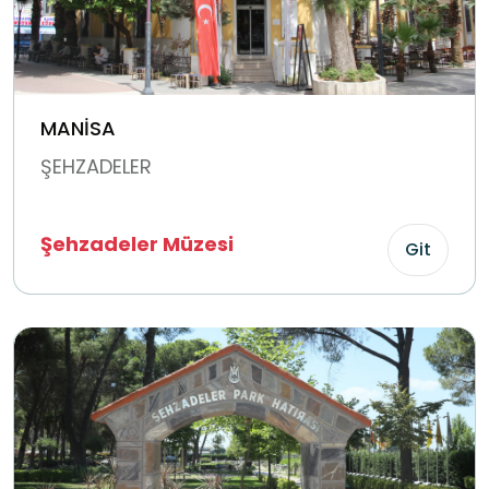
MANİSA
ŞEHZADELER
Şehzadeler Müzesi
Git