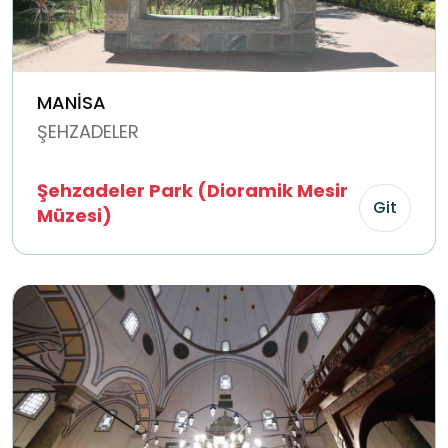
MANİSA
ŞEHZADELER
Şehzadeler Park (Dioramik Mesir
Git
Müzesi)