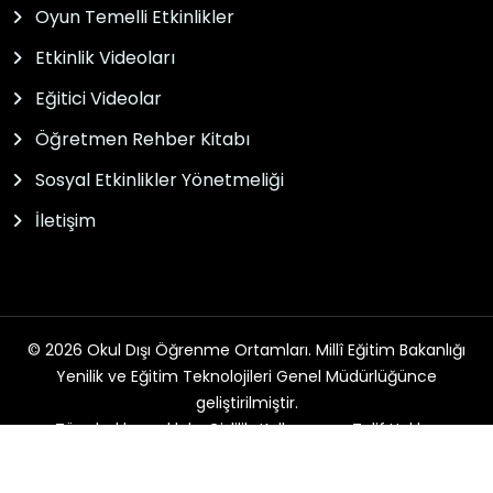
Oyun Temelli Etkinlikler
Etkinlik Videoları
Eğitici Videolar
Öğretmen Rehber Kitabı
Sosyal Etkinlikler Yönetmeliği
İletişim
© 2026 Okul Dışı Öğrenme Ortamları. Millî Eğitim Bakanlığı
Yenilik ve Eğitim Teknolojileri Genel Müdürlüğünce
geliştirilmiştir.
Tüm hakları saklıdır. Gizlilik, Kullanım ve Telif Hakları
bildirimlerinde belirtilen kurallar çerçevesinde hizmet
sunulmaktadır.