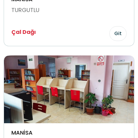
TURGUTLU
Çal Dağı
Git
MANİSA