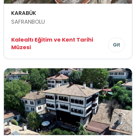
KARABÜK
SAFRANBOLU
Kalealtı Eğitim ve Kent Tarihi
Git
Müzesi