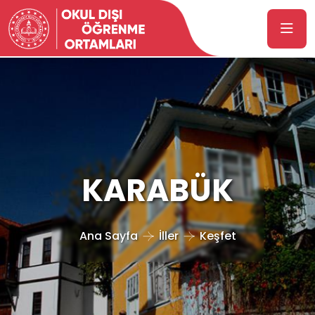
KARABÜK
Ana Sayfa
İller
Keşfet