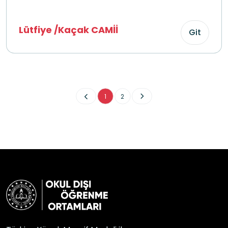
Lütfiye /Kaçak CAMİİ
Git
1
2