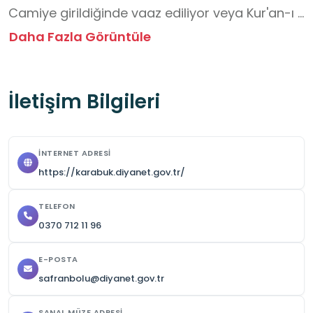
Camiye girildiğinde vaaz ediliyor veya Kur'an-ı 
Kerim okunuyor ise sükûnetle dinlenilmelidir.
Daha Fazla Görüntüle
İletişim Bilgileri
İNTERNET ADRESI
https://karabuk.diyanet.gov.tr/
TELEFON
0370 712 11 96
E-POSTA
safranbolu@diyanet.gov.tr
SANAL MÜZE ADRESI