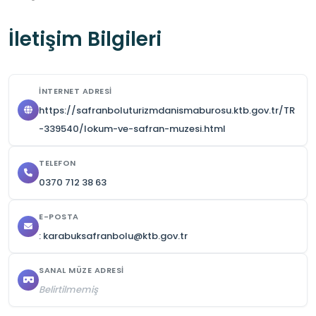
İletişim Bilgileri
İNTERNET ADRESI
https://safranboluturizmdanismaburosu.ktb.gov.tr/TR
-339540/lokum-ve-safran-muzesi.html
TELEFON
0370 712 38 63
E-POSTA
: karabuksafranbolu@ktb.gov.tr
SANAL MÜZE ADRESI
Belirtilmemiş