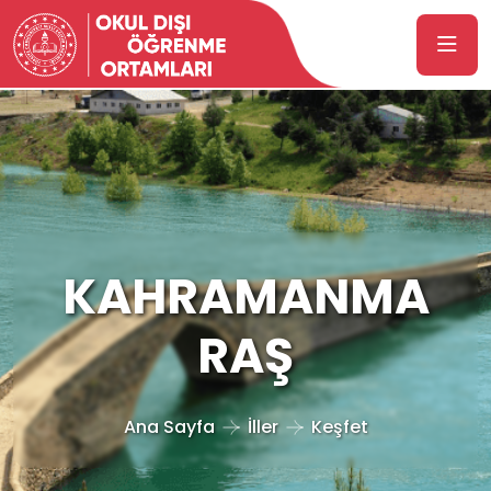
KAHRAMANMA
RAŞ
Ana Sayfa
İller
Keşfet