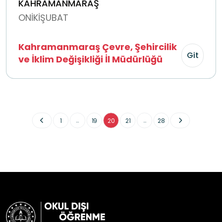
KAHRAMANMARAŞ
ONİKİŞUBAT
Kahramanmaraş Çevre, Şehircilik
Git
ve İklim Değişikliği İl Müdürlüğü
...
...
1
19
20
21
28