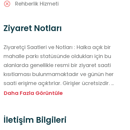
Rehberlik Hizmeti
Ziyaret Notları
Ziyaretçi Saatleri ve Notları : Halka açık bir 
mahalle parkı statüsünde oldukları için bu 
alanlarda genellikle resmi bir ziyaret saati 
kısıtlaması bulunmamaktadır ve günün her 
saati erişime açıktırlar. Girişler ücretsizdir. 
Ancak, spor sahalarındaki ışıklandırmalar 
Daha Fazla Görüntüle
genellikle akşam geç saatlerde (örn. 22:00 veya 
23:00) kapatılabilir.

İletişim Bilgileri
Alanlar halkın ortak kullanımındadır; tesislere 
(file, pota, oyun grupları) zarar vermemeye 