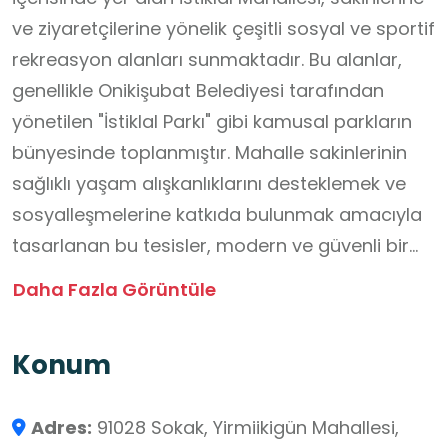
ve ziyaretçilerine yönelik çeşitli sosyal ve sportif
rekreasyon alanları sunmaktadır. Bu alanlar,
genellikle Onikişubat Belediyesi tarafından
yönetilen "İstiklal Parkı" gibi kamusal parkların
bünyesinde toplanmıştır. Mahalle sakinlerinin
sağlıklı yaşam alışkanlıklarını desteklemek ve
sosyalleşmelerine katkıda bulunmak amacıyla
tasarlanan bu tesisler, modern ve güvenli bir
yapıya sahiptir. Park alanları içerisinde
Daha Fazla Görüntüle
gençlerin enerjilerini atabilecekleri ve takım
sporları yapabilecekleri basketbol ve voleybol
Konum
sahaları mevcuttur. Bu sahalar, genellikle
akşam saatlerinde de kullanılabilmesi için
Adres:
91028 Sokak, Yirmiikigün Mahallesi,
ışıklandırma sistemlerine sahip olabilir. Spor