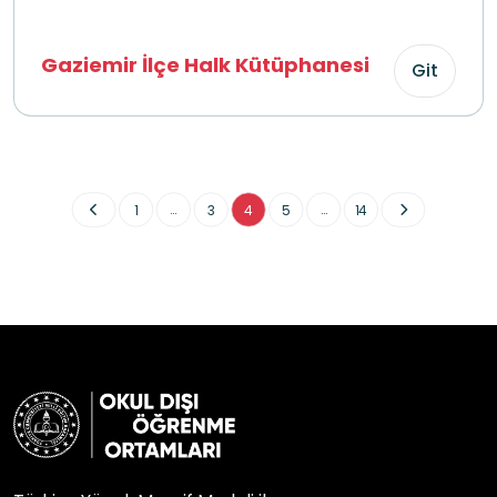
Gaziemir İlçe Halk Kütüphanesi
Git
...
...
1
3
4
5
14