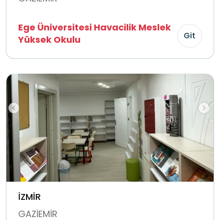
Ege Üniversitesi Havacilik Meslek
Git
Yüksek Okulu
İZMİR
GAZİEMİR