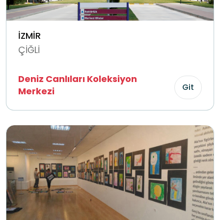
İZMİR
ÇİĞLİ
Deniz Canlıları Koleksiyon
Git
Merkezi