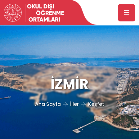
İZMİR
Ana Sayfa
İller
Keşfet