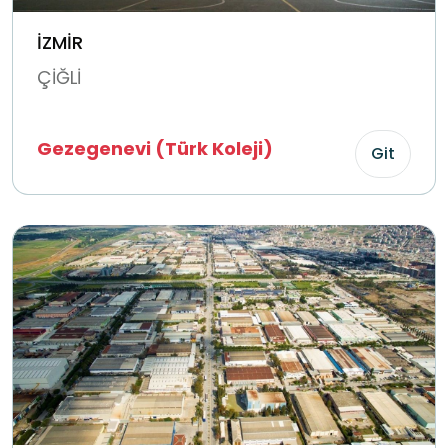
İZMİR
ÇİĞLİ
Gezegenevi (Türk Koleji)
Git