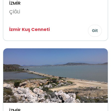
İZMİR
ÇİĞLİ
İzmir Kuş Cenneti
Git
İZMİR