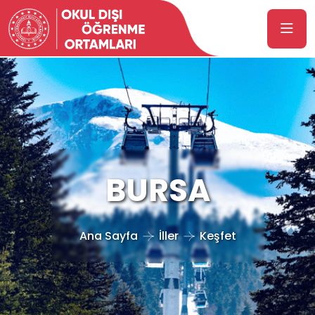
BURSA
Ana Sayfa
İller
Keşfet