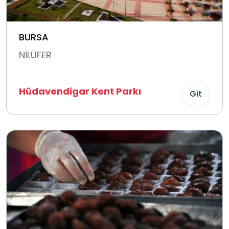
BURSA
NİLÜFER
Hüdavendigar Kent Parkı
Git