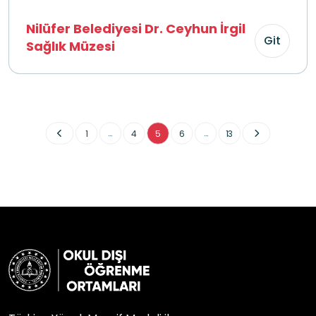
Nilüfer Belediyesi Dr. Ceyhun İrgil
Git
Sağlık Müzesi
...
...
1
4
5
6
13