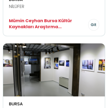
NİLÜFER
Mümin Ceyhan Bursa Kültür
Git
Kaynakları Araştırma
Kütüphanesi
BURSA