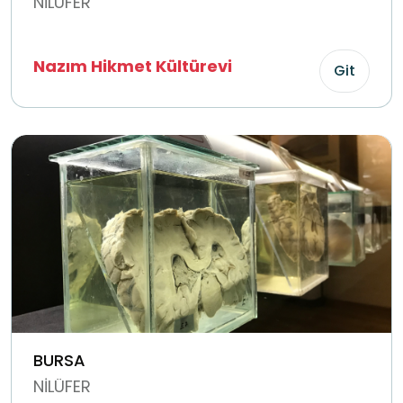
NİLÜFER
Nazım Hikmet Kültürevi
Git
BURSA
NİLÜFER