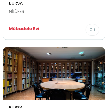
BURSA
NİLÜFER
Mübadele Evi
Git
BURSA