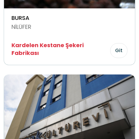
BURSA
NİLÜFER
Kardelen Kestane Şekeri
Git
Fabrikası