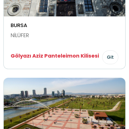
BURSA
NİLÜFER
Gölyazı Aziz Panteleimon Kilisesi
Git