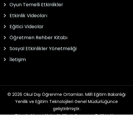
Oyun Temelli Etkinlikler
Etkinlik Videoları
Eğitici Videolar
Öğretmen Rehber Kitabı
Sosyal Etkinlikler Yönetmeliği
İletişim
© 2026 Okul Dışı Öğrenme Ortamları. Millî Eğitim Bakanlığı
Yenilik ve Eğitim Teknolojileri Genel Müdürlüğünce
geliştirilmiştir.
Tüm hakları saklıdır. Gizlilik, Kullanım ve Telif Hakları
bildirimlerinde belirtilen kurallar çerçevesinde hizmet
sunulmaktadır.