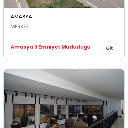
AMASYA
MERKEZ
Amasya İl Emniyet Müdürlüğü
Git