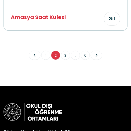
Amasya Saat Kulesi
Git
...
1
2
3
6