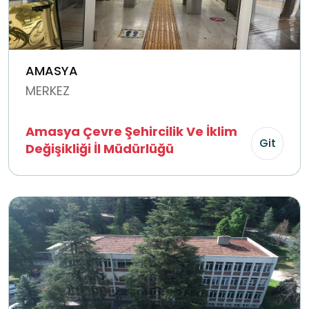
AMASYA
MERKEZ
Amasya Çevre Şehircilik Ve İklim
Git
Değişikliği İl Müdürlüğü