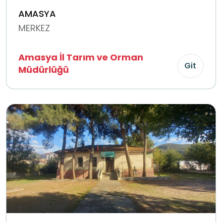
AMASYA
MERKEZ
Amasya İl Tarım ve Orman
Git
Müdürlüğü