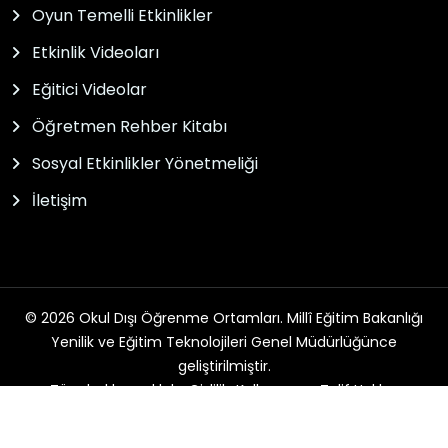
Oyun Temelli Etkinlikler
Etkinlik Videoları
Eğitici Videolar
Öğretmen Rehber Kitabı
Sosyal Etkinlikler Yönetmeliği
İletişim
© 2026 Okul Dışı Öğrenme Ortamları. Millî Eğitim Bakanlığı
Yenilik ve Eğitim Teknolojileri Genel Müdürlüğünce
geliştirilmiştir.
Tüm hakları saklıdır. Gizlilik, Kullanım ve Telif Hakları
bildirimlerinde belirtilen kurallar çerçevesinde hizmet
sunulmaktadır.