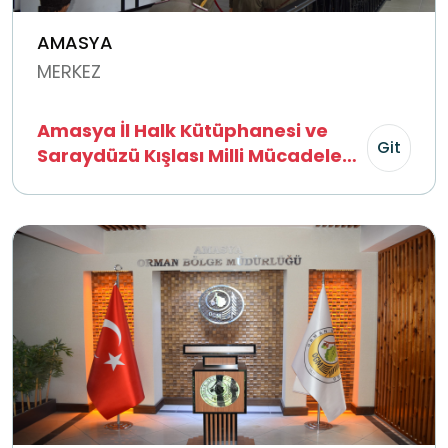
AMASYA
MERKEZ
Amasya İl Halk Kütüphanesi ve
Git
Saraydüzü Kışlası Milli Mücadele
Müzesi