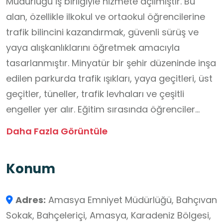
Müdürlüğü iş birliğiyle hizmete açılmıştır. Bu
alan, özellikle ilkokul ve ortaokul öğrencilerine
trafik bilincini kazandırmak, güvenli sürüş ve
yaya alışkanlıklarını öğretmek amacıyla
tasarlanmıştır. Minyatür bir şehir düzeninde inşa
edilen parkurda trafik ışıkları, yaya geçitleri, üst
geçitler, tüneller, trafik levhaları ve çeşitli
engeller yer alır. Eğitim sırasında öğrenciler
bisiklet, akülü araç ve geleneksel araçlarla
Daha Fazla Görüntüle
parkuru deneyimleyerek teorik bilgilerini
uygulamalı olarak pekiştirirler. Ayrıca AFAD, 112
Konum
Acil Sağlık ve İtfaiye birimleriyle iş birliği
yapılarak acil durum farkındalığı ve güvenlik
Adres:
Amasya Emniyet Müdürlüğü, Bahçıvan
eğitimleri de verilmektedir. 2023 yılı itibarıyla
Sokak, Bahçeleriçi, Amasya, Karadeniz Bölgesi,
eğitim alanında 14.840 öğrenciye trafik eğitimi