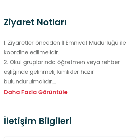
Ziyaret Notları
1. Ziyaretler önceden İl Emniyet Müdürlüğü ile 
koordine edilmelidir.

2. Okul gruplarında öğretmen veya rehber 
eşliğinde gelinmeli, kimlikler hazır 
bulundurulmalıdır.

3. Alan görevlilerinin ve rehberlerin uyarılarına 
Daha Fazla Görüntüle
harfiyen uyulmalıdır.

4. Parkurdaki bisiklet, akülü araç ve diğer 
İletişim Bilgileri
ekipmanlar görevli gözetiminde kullanılmalıdır.

5. Eğitim sırasında dikkat dağıtıcı 
davranışlardan kaçınılmalı,  alan düzenine zarar 