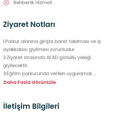
Rehberlik Hizmeti
Ziyaret Notları
1.Parkur alanına girişte baret takılması ve iş 
ayakkabısı giyilmesi zorunludur.

2.Ziyaret sırasında AFAD gönüllü yeleği 
giyilecektir.

3.Eğitim parkurunda verilen uygulamalı 
eğitimleri dikkatle izleyin ve görevli talimatlarına 
Daha Fazla Görüntüle
uyun.

4.Fotoğraf çekimi yapılabilir, ancak yalnızca izin 
İletişim Bilgileri
verilen alanlarda fotoğraf alınmalıdır.

5.Parkurda güvenliğiniz için koşmayın, itiş kakış 