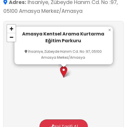
Adres:
İhsaniye, Zübeyde Hanım Cd. No :97,
deneyimleyebilirler. Ayrıca, parkur sayesinde
05100 Amasya Merkez/Amasya
teorik bilgilerini pratikle pekiştirerek gerçek
hayatta daha hazırlıklı hale gelirler.
+
×
Amasya Kentsel Arama Kurtarma
−
Eğitim Parkuru
İhsaniye, Zübeyde Hanım Cd. No :97, 05100
Amasya Merkez/Amasya
Yol Tarifi Al