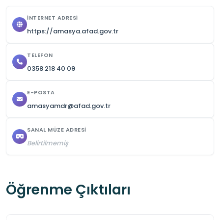
ve dikkatsiz davranışlardan kaçının.

İNTERNET ADRESI
6.Öğrenciler, arama-kurtarma ve acil durum 
https://amasya.afad.gov.tr
eğitimlerini gözlemleyerek ekip çalışması, dikkat 
ve hızlı karar verme becerilerini geliştirebilirler.
TELEFON
0358 218 40 09
E-POSTA
amasyamdr@afad.gov.tr
SANAL MÜZE ADRESI
Belirtilmemiş
Öğrenme Çıktıları