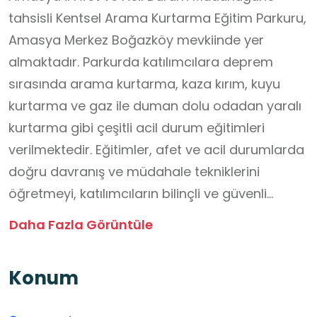
tahsisli Kentsel Arama Kurtarma Eğitim Parkuru,
Amasya Merkez Boğazköy mevkiinde yer
almaktadır. Parkurda katılımcılara deprem
sırasında arama kurtarma, kaza kırım, kuyu
kurtarma ve gaz ile duman dolu odadan yaralı
kurtarma gibi çeşitli acil durum eğitimleri
verilmektedir. Eğitimler, afet ve acil durumlarda
doğru davranış ve müdahale tekniklerini
öğretmeyi, katılımcıların bilinçli ve güvenli
hareket etmesini sağlamayı hedefler.
Daha Fazla Görüntüle
Öğrenciler, bu parkurda yapılan uygulamalı
eğitimlerle afet bilinci kazanabilir, güvenli
Konum
davranış becerilerini geliştirebilir ve ekip
çalışması ile problem çözme yeteneklerini