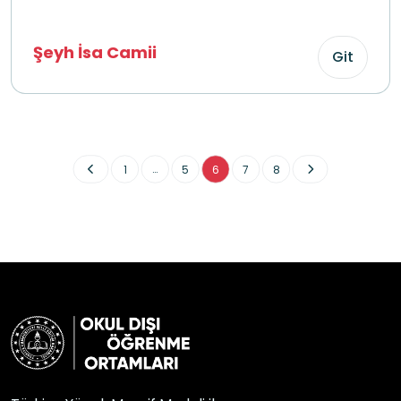
Şeyh İsa Camii
Git
...
1
5
6
7
8