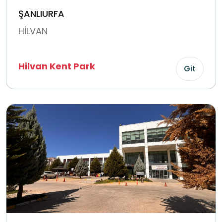
ŞANLIURFA
HİLVAN
Hilvan Kent Park
Git