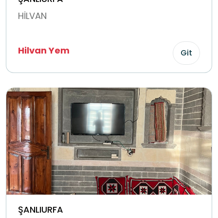
HİLVAN
Hilvan Yem
Git
ŞANLIURFA