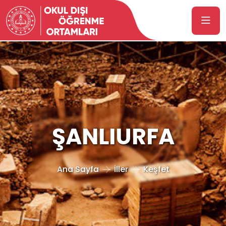
ŞANLIURFA
Ana Sayfa
İller
Keşfet