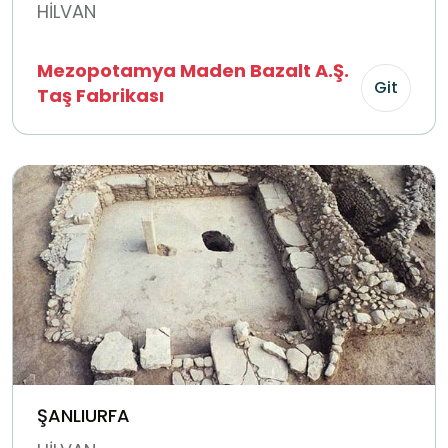
HİLVAN
Mezopotamya Maden Bazalt A.Ş.
Git
Taş Fabrikası
ŞANLIURFA