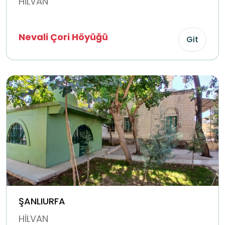
HİLVAN
Nevali Çori Höyüğü
Git
ŞANLIURFA
HİLVAN