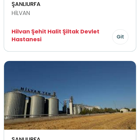
ŞANLIURFA
HİLVAN
Hilvan Şehit Halit Şiltak Devlet
Git
Hastanesi
ŞANLIURFA