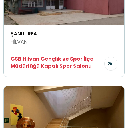
ŞANLIURFA
HİLVAN
GSB Hilvan Gençlik ve Spor İlçe
Git
Müdürlüğü Kapalı Spor Salonu