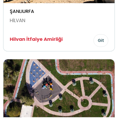
ŞANLIURFA
HİLVAN
Hilvan İtfaiye Amirliği
Git