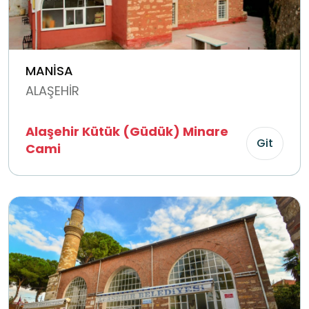
MANİSA
ALAŞEHİR
Alaşehir Kütük (Güdük) Minare
Git
Cami