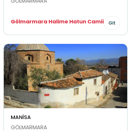
GÖLMARMARA
Gölmarmara Halime Hatun Camii
Git
MANİSA
GÖLMARMARA