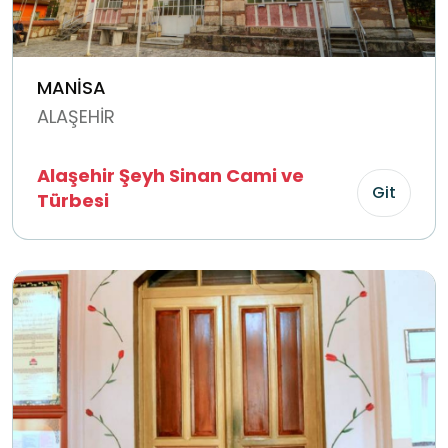
MANİSA
ALAŞEHİR
Alaşehir Şeyh Sinan Cami ve
Git
Türbesi