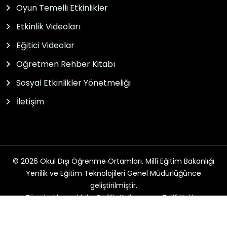
Oyun Temelli Etkinlikler
Etkinlik Videoları
Eğitici Videolar
Öğretmen Rehber Kitabı
Sosyal Etkinlikler Yönetmeliği
İletişim
© 2026 Okul Dışı Öğrenme Ortamları. Millî Eğitim Bakanlığı
Yenilik ve Eğitim Teknolojileri Genel Müdürlüğünce
geliştirilmiştir.
Tüm hakları saklıdır. Gizlilik, Kullanım ve Telif Hakları
bildirimlerinde belirtilen kurallar çerçevesinde hizmet
sunulmaktadır.