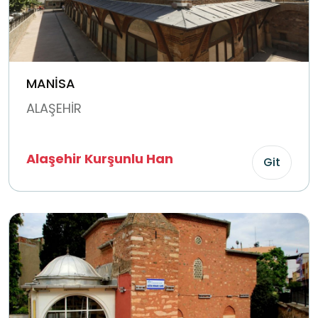
MANİSA
ALAŞEHİR
Alaşehir Kurşunlu Han
Git