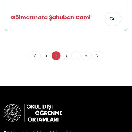
Gölmarmara Şahuban Cami
Git
...
1
2
3
8