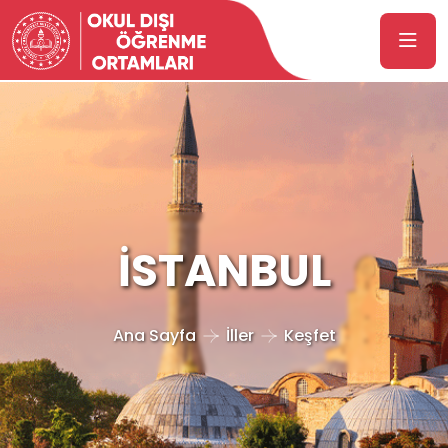
İSTANBUL
Ana Sayfa
İller
Keşfet