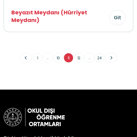
Beyazıt Meydanı (Hürriyet
Git
Meydanı)
...
...
1
10
11
12
24