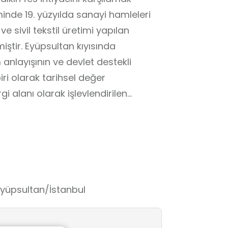
nde 19. yüzyılda sanayi hamleleri
e sivil tekstil üretimi yapılan
iştir. Eyüpsultan kıyısında
nlayışının ve devlet destekli
ri olarak tarihsel değer
 alanı olarak işlevlendirilen
ilik, mekânsal dönüşüm, üretim
inde gözlemlemelerine imkân
 olarak önem arz etmektedir. Bu
r temelli öğrenme yaklaşımlarını
i taşımaktadır.
yüpsultan/İstanbul