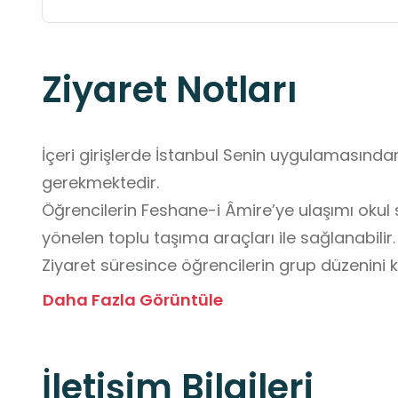
Ziyaret Notları
İçeri girişlerde İstanbul Senin uygulamasından 
gerekmektedir. 

Öğrencilerin Feshane-i Âmire’ye ulaşımı okul 
yönelen toplu taşıma araçları ile sağlanabilir. 
Ziyaret süresince öğrencilerin grup düzenini 
sorumlularının yönlendirmelerine uymaları ve s
Daha Fazla Görüntüle
dolaşım güzergâhlarına dikkat etmeleri gerekm
Kültürel bir mekân olması nedeniyle sergilen
İletişim Bilgileri
yüksek sesle konuşulmaması ve kalabalık alan