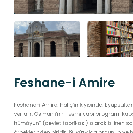
Feshane-i Amire
Feshane-i Amire, Haliç’in kıyısında, Eyüpsult
yer alır. Osmanlı’nın resmî yapı programı kap
hümâyun” (devlet fabrikası) olarak bilinen sa
örneklerinden biridir. 19. yüzyılda ordunun ve h