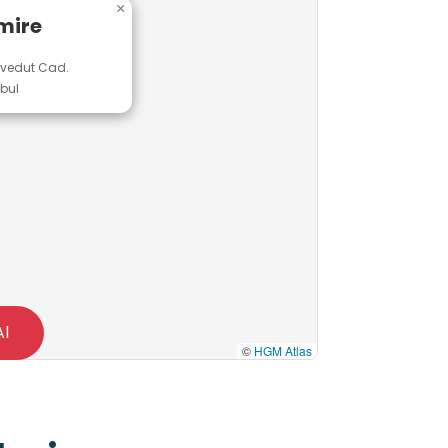
×
mire
avedut Cad.
bul
Al
©
HGM Atlas