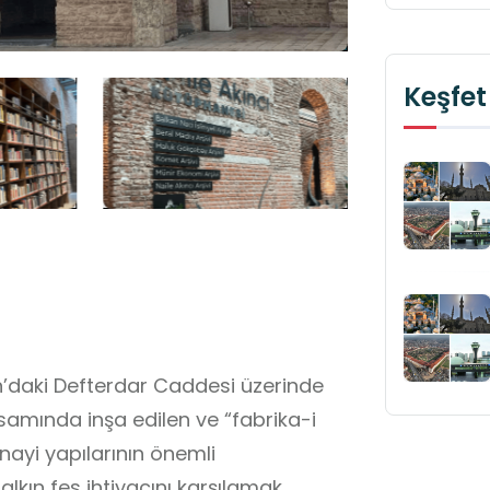
Keşfet
an’daki Defterdar Caddesi üzerinde
samında inşa edilen ve “fabrika-i
nayi yapılarının önemli
alkın fes ihtiyacını karşılamak