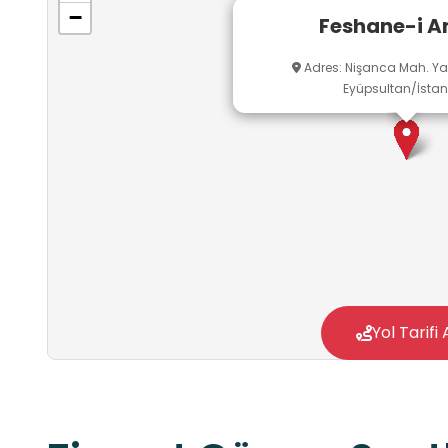
−
Feshane-i A
Adres: Nişanca Mah. Y
Eyüpsultan/İstan
Yol Tarifi 