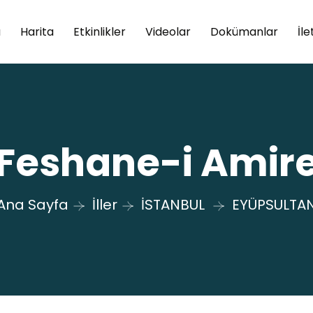
a
Harita
Etkinlikler
Videolar
Dokümanlar
İle
Feshane-i Amir
Ana Sayfa
İller
İSTANBUL
EYÜPSULTA