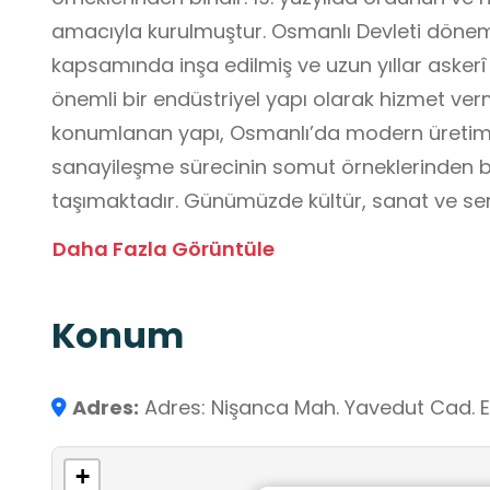
amacıyla kurulmuştur. Osmanlı Devleti dönemi
kapsamında inşa edilmiş ve uzun yıllar askerî v
önemli bir endüstriyel yapı olarak hizmet verm
konumlanan yapı, Osmanlı’da modern üretim a
sanayileşme sürecinin somut örneklerinden bi
taşımaktadır. Günümüzde kültür, sanat ve sergi
Feshane-i Âmire, öğrencilerin tarihsel sürekl
Daha Fazla Görüntüle
kültürü ve toplumsal değişim süreçlerini yer
tanıması nedeniyle okul dışı öğrenme ortamı
Konum
yönüyle yapı, disiplinlerarası, beceri ve değe
destekleyen nitelikli bir kültürel mekân niteliğ
Adres:
Adres: Nişanca Mah. Yavedut Cad. E
+