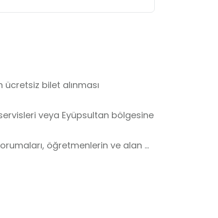
ücretsiz bilet alınması 
servisleri veya Eyüpsultan bölgesine 


korumaları, öğretmenlerin ve alan 
ergi alanlarında belirlenen 
ektedir. 

en çalışmalara dokunulmaması, 
larda kontrollü hareket edilmesi 