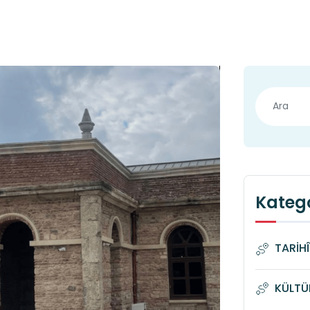
Katego
TARİH
KÜLTÜ