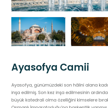
Ayasofya Camii
Ayasofya, günümüzdeki son hâlini alana kadar
inşa edilmiş. Son kez inşa edilmesinin ardınd
büyük katedrali olma özelliğini kimselere b
Osmanlı İmparatorluğu’na başkentlik yapmış o