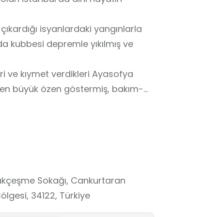
çıkardığı isyanlardaki yangınlarla
da kubbesi depremle yıkılmış ve
eri ve kıymet verdikleri Ayasofya
ren büyük özen göstermiş, bakım-
e camiyi eskisinden çok daha sağlam
nan’ın Ayasofya’ya yaptığı
sının bugün hâlâ ayakta kalmasında
ğukçeşme Sokağı, Cankurtaran
ölgesi, 34122, Türkiye