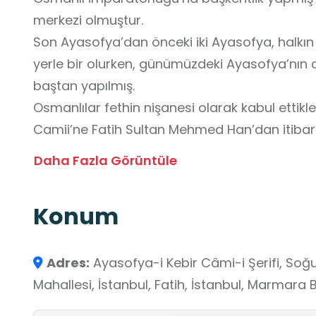
merkezi olmuştur.
Son Ayasofya’dan önceki iki Ayasofya, halkın 
yerle bir olurken, günümüzdeki Ayasofya’nın 
baştan yapılmış.
Osmanlılar fethin nişanesi olarak kabul ettikl
Camii’ne Fatih Sultan Mehmed Han’dan itiba
onarım faaliyetlerini sürekli hale getirmiş v
Daha Fazla Görüntüle
bir yapıya kavuşturmuştur. Bilhassa Mimar Si
eklemeler ve düzenlemeler, bu insanlık mira
Konum
çok büyük rol oynamıştır.
Adres:
Ayasofya-i Kebir Câmi-i Şerifi, So
Mahallesi, İstanbul, Fatih, İstanbul, Marmara B