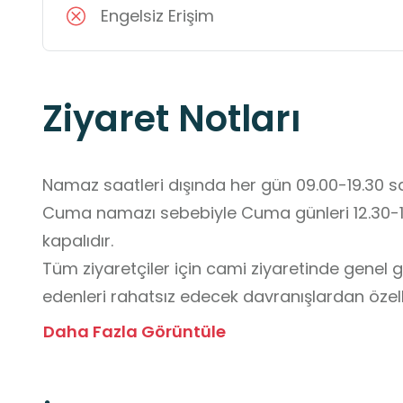
Engelsiz Erişim
Ziyaret Notları
Namaz saatleri dışında her gün 09.00-19.30 saat
Cuma namazı sebebiyle Cuma günleri 12.30-14.
kapalıdır.  

Tüm ziyaretçiler için cami ziyaretinde genel gö
edenleri rahatsız edecek davranışlardan özellik
Daha Fazla Görüntüle
Bilet Ücretleri: 

Cami Bölümü (Zemin Kat) : Ücretsizdir.
