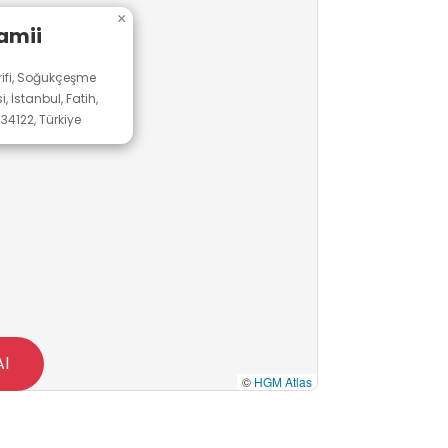
×
amii
rifi, Soğukçeşme
 İstanbul, Fatih,
34122, Türkiye
Al
©
HGM Atlas