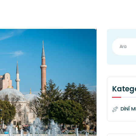
Katego
DİNÎ 