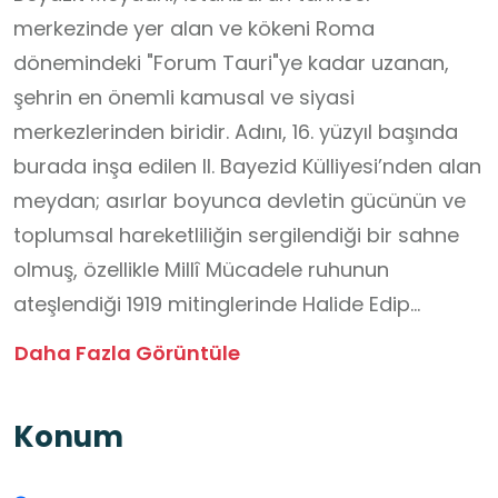
merkezinde yer alan ve kökeni Roma
dönemindeki "Forum Tauri"ye kadar uzanan,
şehrin en önemli kamusal ve siyasi
merkezlerinden biridir. Adını, 16. yüzyıl başında
burada inşa edilen II. Bayezid Külliyesi’nden alan
meydan; asırlar boyunca devletin gücünün ve
toplumsal hareketliliğin sergilendiği bir sahne
olmuş, özellikle Millî Mücadele ruhunun
ateşlendiği 1919 mitinglerinde Halide Edip
Adıvar’ın tarihi hitabetine tanıklık ederek
Daha Fazla Görüntüle
vatanseverlik duygusunun simgesi haline
gelmiştir. Mimari özellikleri, çevresindeki anıtsal
Konum
yapılar (İstanbul Üniversitesi Giriş Kapısı,
Beyazıt Camii, Sahaflar Çarşısı) ve tarihsel