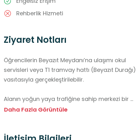
Engelsiz Erişim
Rehberlik Hizmeti
Ziyaret Notları
Öğrencilerin Beyazıt Meydanı’na ulaşımı okul 
servisleri veya T1 tramvay hattı (Beyazıt Durağı) 
vasıtasıyla gerçekleştirilebilir.

Alanın yoğun yaya trafiğine sahip merkezi bir 
kamusal alan olması hasebiyle, ziyaret 
Daha Fazla Görüntüle
süresince öğrencilerin çevreye karşı duyarlı ve 
grup bütünlüğünü bozmayacak şekilde hareket 
İletişim Bilgileri
etmeleri esastır.
