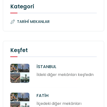
Kategori
TARİHÎ MEKANLAR
Keşfet
İSTANBUL
İldeki diğer mekânları keşfedin
FATİH
İlçedeki diğer mekânları