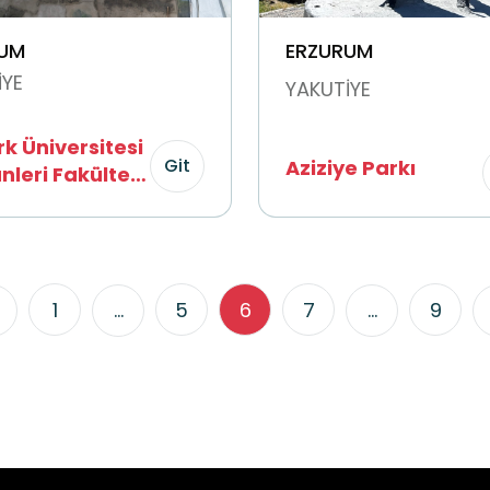
UM
ERZURUM
İYE
YAKUTİYE
k Üniversitesi
Git
Aziziye Parkı
 Fakültesi
ık Tesisleri
1
...
5
6
7
...
9