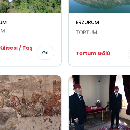
UM
ERZURUM
UM
TORTUM
ilisesi / Taş
Git
Tortum Gölü