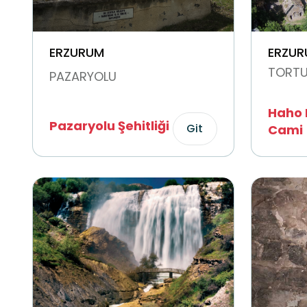
ERZURUM
ERZUR
TORT
PAZARYOLU
Haho K
Pazaryolu Şehitliği
Git
Cami