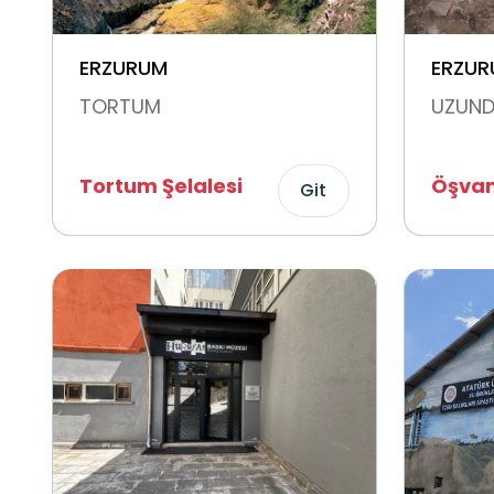
ERZURUM
ERZUR
TORTUM
UZUND
Tortum Şelalesi
Öşvank
Git