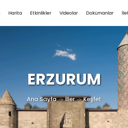
a
Harita
Etkinlikler
Videolar
Dokümanlar
İle
ERZURUM
Ana Sayfa
İller
Keşfet