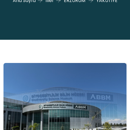
Ana Sayfa
İller
ERZURUM
YAKUTİYE