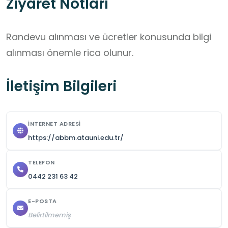
Ziyaret Notları
Randevu alınması ve ücretler konusunda bilgi 
alınması önemle rica olunur.
İletişim Bilgileri
İNTERNET ADRESI
https://abbm.atauni.edu.tr/
TELEFON
0442 231 63 42
E-POSTA
Belirtilmemiş