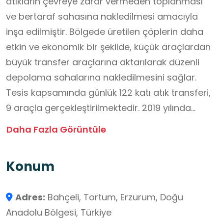
atıkların çevreye zarar vermeden toplanması
ve bertaraf sahasına nakledilmesi amacıyla
inşa edilmiştir. Bölgede üretilen çöplerin daha
etkin ve ekonomik bir şekilde, küçük araçlardan
büyük transfer araçlarına aktarılarak düzenli
depolama sahalarına nakledilmesini sağlar.
Tesis kapsamında günlük 122 katı atık transferi,
9 araçla gerçekleştirilmektedir. 2019 yılında
tamamlanan tesis ,çevre kirliliğini önleyerek
Daha Fazla Görüntüle
sürdürülebilir bir altyapı projesi olarak bölgeye
hizmet vermektedir.
Konum
Adres:
Bahçeli, Tortum, Erzurum, Doğu
Anadolu Bölgesi, Türkiye