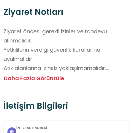
Ziyaret Notları
Ziyaret öncesi gerekli izinler ve randevu 
alınmalıdır.

Yetkililerin verdiği güvenlik kurallarına 
uyulmalıdır.

Atık alanlarına izinsiz yaklaşılmamalıdır.

Maske ve gerekli koruyucu ekipmanlar 
Daha Fazla Görüntüle
kullanılmalıdır.

Çevreye zarar verecek davranışlardan 
İletişim Bilgileri
kaçınılmalıdır.

Küçük gruplar şeklinde ziyaret edilmesi  daha 
faydalı olacaktır.
İNTERNET ADRESI