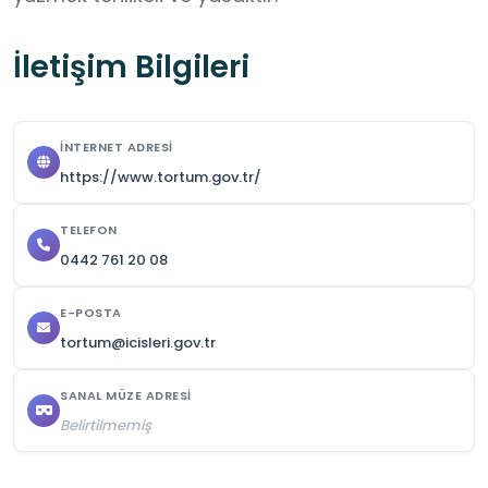
İletişim Bilgileri
İNTERNET ADRESI
https://www.tortum.gov.tr/
TELEFON
0442 761 20 08
E-POSTA
tortum@icisleri.gov.tr
SANAL MÜZE ADRESI
Belirtilmemiş