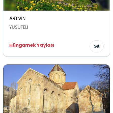
ARTVİN
YUSUFELİ
Hüngamek Yaylası
Git