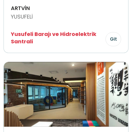
ARTVİN
YUSUFELİ
Yusufeli Barajı ve Hidroelektrik
Git
Santrali