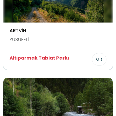
ARTVİN
YUSUFELİ
Altıparmak Tabiat Parkı
Git