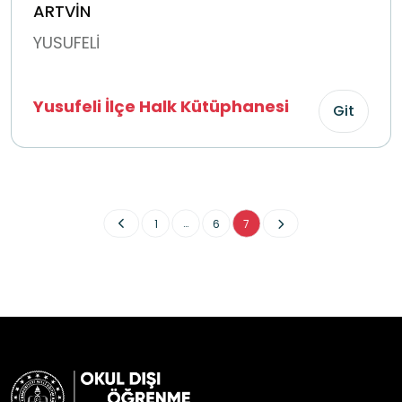
ARTVİN
YUSUFELİ
Yusufeli İlçe Halk Kütüphanesi
Git
...
1
6
7