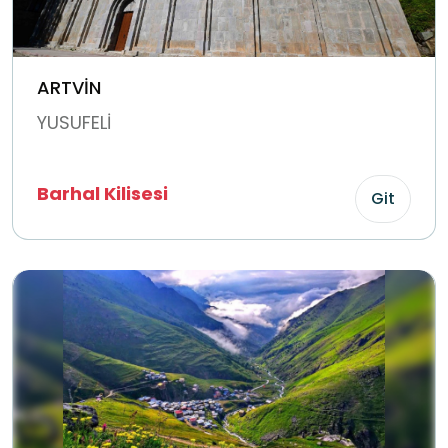
ARTVİN
YUSUFELİ
Barhal Kilisesi
Git