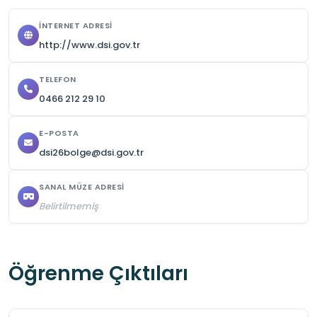
kısıtlanabilir.

İNTERNET ADRESI
http://www.dsi.gov.tr
18 yaş altındaki öğrenci grupları için öğretmen 
veya sorumlu refakat zorunludur.

TELEFON
0466 212 29 10
Ziyaret gün ve saatleri kurumun onayına göre 
E-POSTA
değişmektedir, bu nedenle başvuru sırasında 
dsi26bolge@dsi.gov.tr
netleştirilmelidir.
SANAL MÜZE ADRESI
Belirtilmemiş
Öğrenme Çıktıları