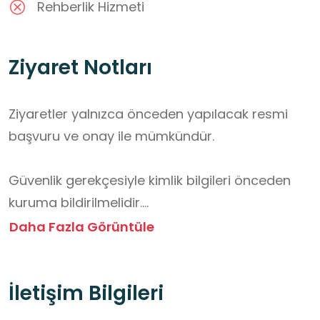
Rehberlik Hizmeti
Ziyaret Notları
Ziyaretler yalnızca önceden yapılacak resmi 
başvuru ve onay ile mümkündür.

Güvenlik gerekçesiyle kimlik bilgileri önceden 
kuruma bildirilmelidir.

Daha Fazla Görüntüle
Ziyaret sırasında rehber eşliğinde hareket 
edilmek zorunludur.

İletişim Bilgileri
Fotoğraf ve video çekimleri belirli alanlarda 