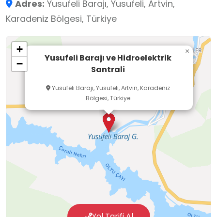
Adres:
Yusufeli Barajı, Yusufeli, Artvin,
MW olan santralde, yılda 1,888 milyar kWh enerji
Karadeniz Bölgesi, Türkiye
üretilecektir.
Proje kapsamında 61 bin ton demir, 9 bin ton
+
çelik olmak üzere toplam 70 bin ton demir ve
×
Yusufeli Barajı ve Hidroelektrik
−
çelik mamul kullanıldı.
Santrali
Yusufeli Barajı, Yusufeli, Artvin, Karadeniz
Bölgesi, Türkiye
Yol Tarifi Al