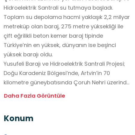
Hidroelektrik Santrali su tutmaya başladı.
Toplam su depolama hacmi yaklaşık 2,2 milyar
metreküp olan baraj, 275 metre yüksekliği ile
çift eğrilikli beton kemer baraj tipinde
Türkiye’nin en yüksek, dünyanın ise beşinci
yüksek barajı oldu.
Yusufeli Barajı ve Hidroelektrik Santrali Projesi;
Doğu Karadeniz Bölgesi’nde, Artvin’in 70
kilometre güneybatısında Çoruh Nehri üzerinde
yer almaktadır. 275 metre yüksekliği ile çift
Daha Fazla Görüntüle
eğrilikli beton kemer baraj tipinde Türkiye’nin en
yüksek, dünyanın ise beşinci yüksek barajıdır.
Konum
Barajın toplam su depolama hacmi yaklaşık 2,2
milyar metreküptür. Planlanan kurulu gücü 558