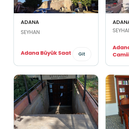
ADANA
ADAN
SEYHA
SEYHAN
Adana
Adana Büyük Saat
Git
Camii