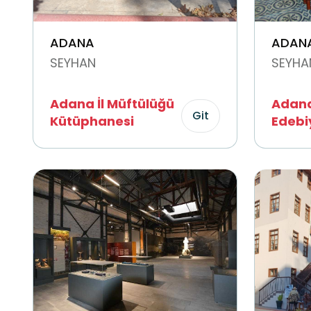
ADANA
ADAN
SEYHAN
SEYHA
Adana İl Müftülüğü
Adana
Git
Kütüphanesi
Edebi
Kütüp