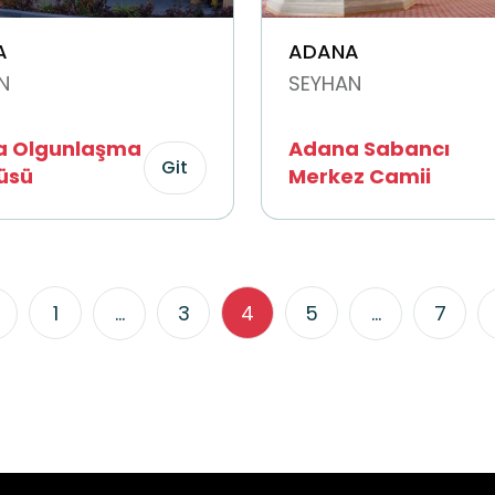
A
ADANA
N
SEYHAN
a Olgunlaşma
Adana Sabancı
Git
tüsü
Merkez Camii
1
...
3
4
5
...
7