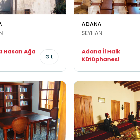
A
ADANA
N
SEYHAN
 Hasan Ağa
Adana İl Halk
Git
Kütüphanesi