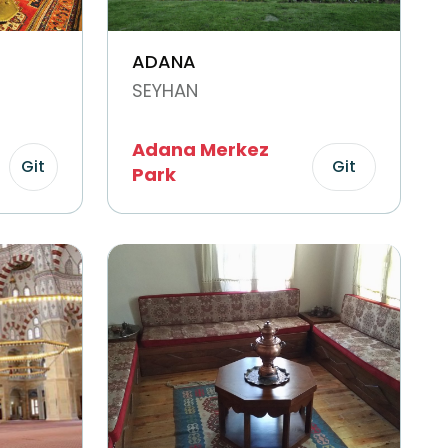
ADANA
SEYHAN
Adana Merkez
Git
Git
Park