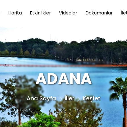
a
Harita
Etkinlikler
Videolar
Dokümanlar
İle
ADANA
Ana Sayfa
İller
Keşfet