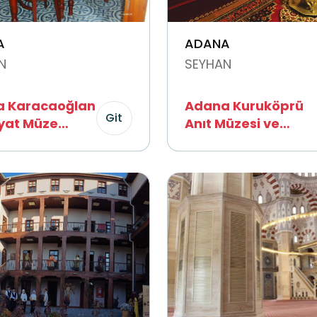
A
ADANA
N
SEYHAN
 Karacaoğlan
Adana Kuruköprü
Git
yat Müze
Anıt Müzesi ve
hanesi
Geleneksel Adana
Etnografya Müzesi