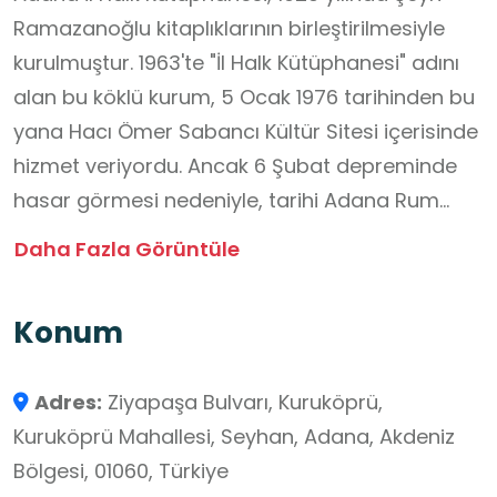
Ramazanoğlu kitaplıklarının birleştirilmesiyle
kurulmuştur. 1963'te "İl Halk Kütüphanesi" adını
alan bu köklü kurum, 5 Ocak 1976 tarihinden bu
yana Hacı Ömer Sabancı Kültür Sitesi içerisinde
hizmet veriyordu. Ancak 6 Şubat depreminde
hasar görmesi nedeniyle, tarihi Adana Rum
Kilisesi (Aya Nikola Kilisesi) binasına taşınmıştır.
Daha Fazla Görüntüle
Bu sayede tarihi bir yapı, kültürel bir merkeze
dönüştürülerek kütüphane hizmeti vermeye
Konum
devam etmektedir.
Adres:
Ziyapaşa Bulvarı, Kuruköprü,
Kütüphane, sadece kitap ödünç verme ve
Kuruköprü Mahallesi, Seyhan, Adana, Akdeniz
okuma salonu hizmetleriyle sınırlı
Bölgesi, 01060, Türkiye
kalmamaktadır. Aynı zamanda çeşitli kültürel ve