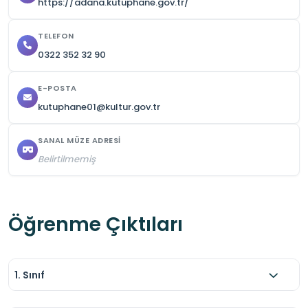
https://adana.kutuphane.gov.tr/
TELEFON
0322 352 32 90
E-POSTA
kutuphane01@kultur.gov.tr
SANAL MÜZE ADRESI
Belirtilmemiş
Öğrenme Çıktıları
1. Sınıf