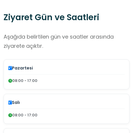
Tarihi bir mekanda bilgiye erişim imkanı
Ziyaret Gün ve Saatleri
sunması, onu kent için daha da değerli bir
merkez haline getirmektedir.
Aşağıda belirtilen gün ve saatler arasında
ziyarete açıktır.
Pazartesi
08:00 - 17:00
Salı
08:00 - 17:00