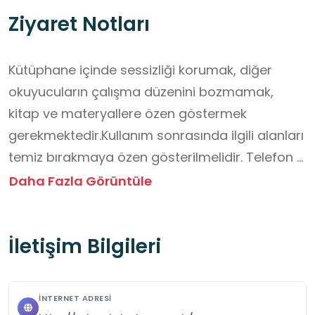
Ziyaret Notları
Kütüphane içinde sessizliği korumak, diğer 
okuyucuların çalışma düzenini bozmamak,

kitap ve materyallere özen göstermek 
gerekmektedir.Kullanım sonrasında ilgili alanları 
temiz bırakmaya özen gösterilmelidir. Telefon 
görüşmeleri ve yüksek sesli konuşmalardan 
Daha Fazla Görüntüle
kaçınılmalı ve kütüphane personelinin 
yönlendirmelerine dikkat etmek gerekmektedir.
İletişim Bilgileri
İNTERNET ADRESI