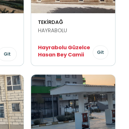
TEKİRDAĞ
HAYRABOLU
Hayrabolu Güzelce
Git
Git
Hasan Bey Camii