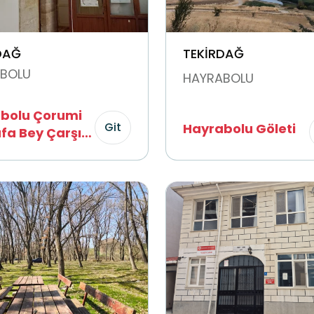
DAĞ
TEKİRDAĞ
BOLU
HAYRABOLU
bolu Çorumi
Git
Hayrabolu Göleti
fa Bey Çarşı