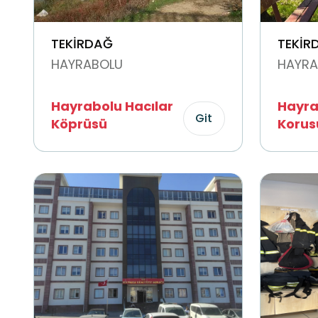
TEKİRDAĞ
TEKİR
HAYRABOLU
HAYRA
Hayrabolu Hacılar
Hayra
Git
Köprüsü
Korus