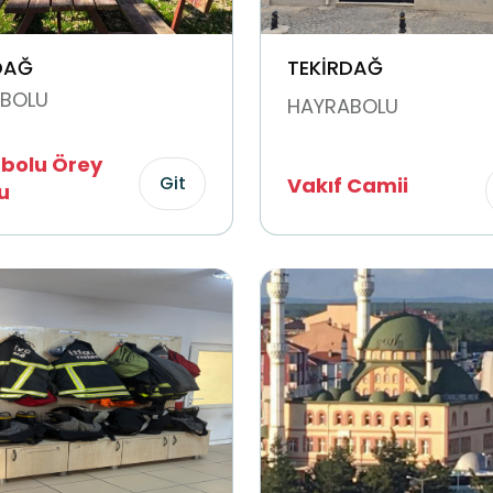
DAĞ
TEKİRDAĞ
BOLU
HAYRABOLU
bolu Örey
Git
Vakıf Camii
u