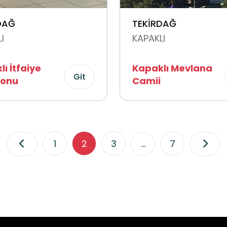
DAĞ
TEKİRDAĞ
I
KAPAKLI
ı İtfaiye
Kapaklı Mevlana
Git
yonu
Camii
1
2
3
...
7