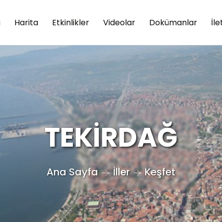
a
Harita
Etkinlikler
Videolar
Dokümanlar
İle
TEKİRDAĞ
Ana Sayfa
İller
Keşfet