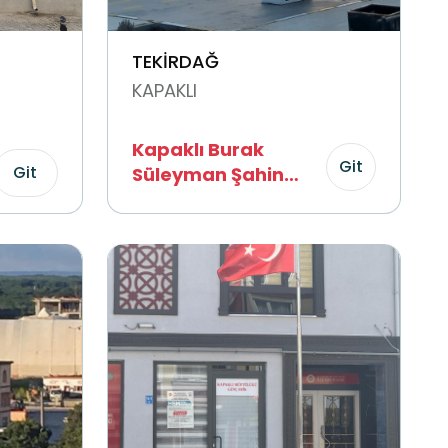
TEKİRDAĞ
KAPAKLI
Kapaklı Burak
Git
Git
Süleyman Şahin
Çocuk Trafik Eğitim
Parkı