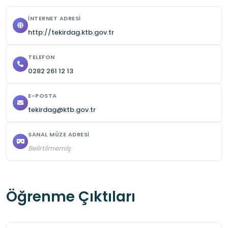
İNTERNET ADRESI
http://tekirdag.ktb.gov.tr
TELEFON
0282 261 12 13
E-POSTA
tekirdag@ktb.gov.tr
SANAL MÜZE ADRESI
Belirtilmemiş
Öğrenme Çıktıları