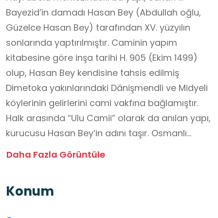
Bayezid’in damadı Hasan Bey (Abdullah oğlu,
Güzelce Hasan Bey) tarafından XV. yüzyılın
sonlarında yaptırılmıştır. Caminin yapım
kitabesine göre inşa tarihi H. 905 (Ekim 1499)
olup, Hasan Bey kendisine tahsis edilmiş
Dimetoka yakınlarındaki Dânişmendli ve Midyeli
köylerinin gelirlerini cami vakfına bağlamıştır.
Halk arasında “Ulu Camii” olarak da anılan yapı,
kurucusu Hasan Bey’in adını taşır. Osmanlı
klasik döneminin erken örneklerinden olan
Daha Fazla Görüntüle
cami, kare planlı olup kesme taştan inşa
edilmiştir. Önünde dört yuvarlak sütunun
Konum
yuvarlak kemerlerle birbirine bağlanmasından
oluşmuş üç bölümlü bir son cemaat yeri