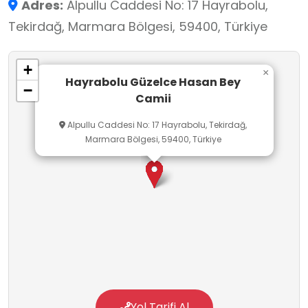
Adres:
Alpullu Caddesi No: 17 Hayrabolu,
bulunmaktadır.Son cemaat yerinin ortasındaki
Tekirdağ, Marmara Bölgesi, 59400, Türkiye
bölüm kubbe, iki yanındaki mekânlar ise tonozla
örtülüdür.
+
×
Hayrabolu Güzelce Hasan Bey
−
Camii
Alpullu Caddesi No: 17 Hayrabolu, Tekirdağ,
Marmara Bölgesi, 59400, Türkiye
Yol Tarifi Al